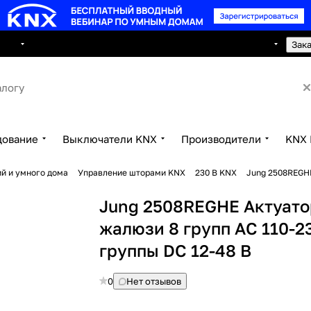
8 495 150 2593
луги
Сотрудничество
Контакты
Зак
дование
Выключатели KNX
Производители
KNX 
й и умного дома
Управление шторами KNX
230 В KNX
Jung 2508REGHE
Jung 2508REGHE Актуато
жалюзи 8 групп AC 110-23
группы DC 12-48 В
0
Нет отзывов