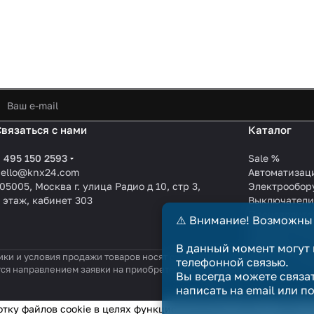
Связаться с нами
Каталог
 495 150 2593
Sale %
hello@knx24.com
Автоматизац
05005, Москва г. улица Радио д 10, стр 3,
Электрообор
 этаж, кабинет 303
Выключател
Производите
⚠️ Внимание! Возможны
KNX EIB кабе
Зарядные ст
В данный момент могут 
ики и условия продажи товаров носят справочный характер и не явл
телефонной связью.
тся направлением заявки на приобретение товара. Договор купли-п
Вы всегда можете связа
написать на email или п
отку файлов cookie в целях функционирования сайта и сбора с