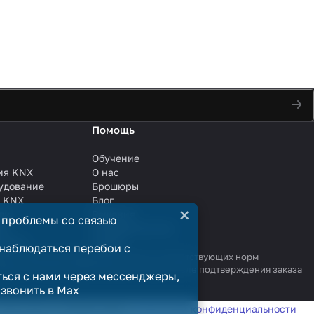
Помощь
Обучение
ия KNX
О нас
удование
Брошюры
и KNX
Блог
×
ли
Решения
 проблемы со связью
ли
Сотрудничество
анции
Услуги
наблюдаться перебои с
яются публичной офертой в смысле соответствующих норм
родажи считается заключённым только после подтверждения заказа
ться с нами через мессенджеры,
озвонить в Max
татистики в соответствии с
политикой конфиденциальности