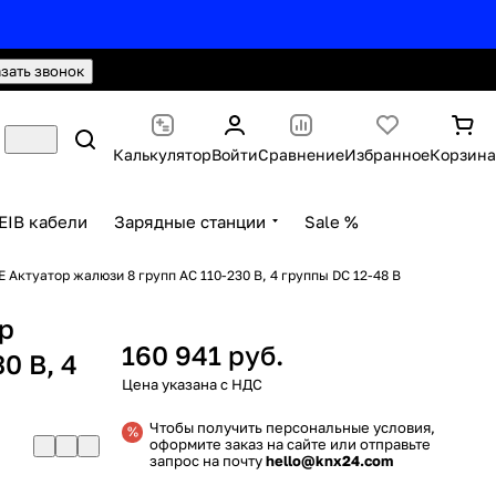
hello@knx24.com
Валюта: Рубли (RUB)
азать звонок
Калькулятор
Войти
Сравнение
Избранное
Корзина
EIB кабели
Зарядные станции
Sale %
 Актуатор жалюзи 8 групп AC 110-230 В, 4 группы DC 12-48 В
р
160 941 руб.
0 В, 4
Чтобы получить персональные условия,
оформите заказ на сайте или отправьте
запрос на почту
hello@knx24.com