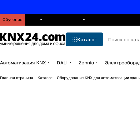
Обучение
О нас
Брошюры
Блог
Решения
Бренды
Ус
Каталог
Автоматизация KNX
DALI
Zennio
Электрообору
Главная страница
Каталог
Оборудование KNX для автоматизации здани