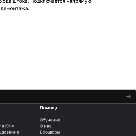
 хода штока. Подключается напрямую
 демонтажа.
Помощь
Обучение
ия KNX
О нас
удование
Брошюры