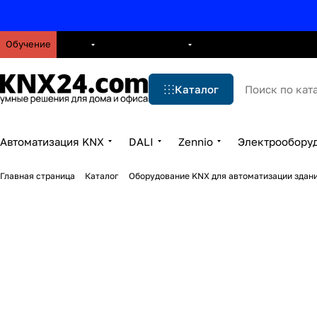
Обучение
О нас
Брошюры
Блог
Решения
Бренды
Ус
Каталог
Автоматизация KNX
DALI
Zennio
Электрообору
Главная страница
Каталог
Оборудование KNX для автоматизации здани