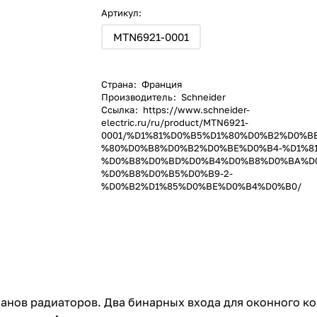
Артикул:
MTN6921-0001
Страна
:
Франция
Производитель
:
Schneider
Ссылка
:
https://www.schneider-
electric.ru/ru/product/MTN6921-
0001/%D1%81%D0%B5%D1%80%D0%B2%D0%B
%80%D0%B8%D0%B2%D0%BE%D0%B4-%D1%81
%D0%B8%D0%BD%D0%B4%D0%B8%D0%BA%D
%D0%B8%D0%B5%D0%B9-2-
%D0%B2%D1%85%D0%BE%D0%B4%D0%B0/
нов радиаторов. Два бинарных входа для оконного кон