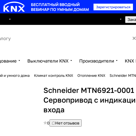
8 495 150 2593
луги
Сотрудничество
Контакты
Зак
дование
Выключатели KNX
Производители
KNX 
й и умного дома
Климат контроль KNX
Отопление KNX
Schneider MTN
Schneider MTN6921-0001
Сервопривод с индикаци
входа
0
Нет отзывов