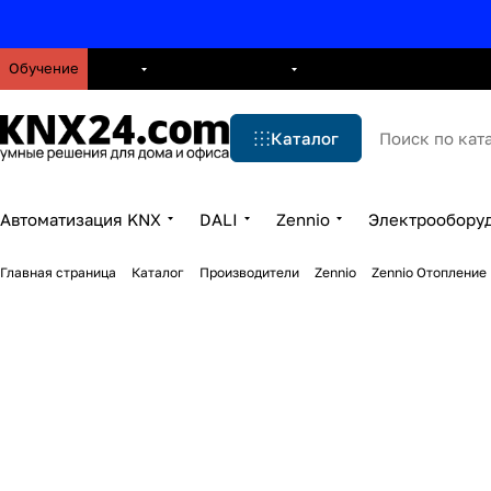
Обучение
О нас
Брошюры
Блог
Решения
Бренды
Ус
Каталог
Автоматизация KNX
DALI
Zennio
Электрообору
Главная страница
Каталог
Производители
Zennio
Zennio Отопление