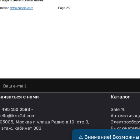
Связаться с нами
Каталог
 495 150 2593
Sale %
hello@knx24.com
Автоматизац
05005, Москва г. улица Радио д 10, стр 3,
Электрообор
 этаж, кабинет 303
Выключател
Производите
⚠️ Внимание! Возможны