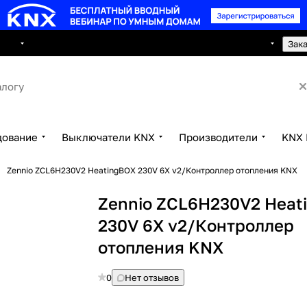
8 495 150 2593
луги
Сотрудничество
Контакты
Зак
дование
Выключатели KNX
Производители
KNX 
Zennio ZCL6H230V2 HeatingBOX 230V 6X v2/Контроллер отопления KNX
Zennio ZCL6H230V2 Heat
230V 6X v2/Контроллер
отопления KNX
0
Нет отзывов