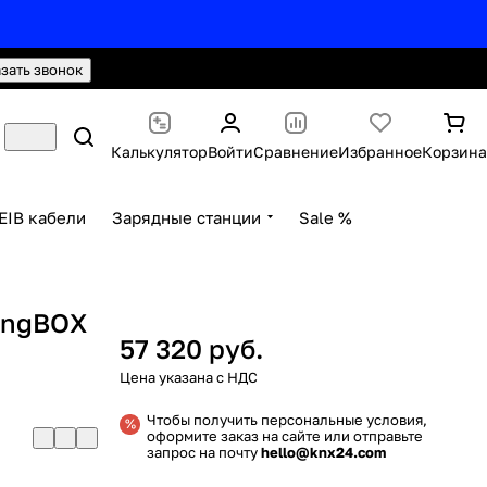
hello@knx24.com
Валюта: Рубли (RUB)
азать звонок
Калькулятор
Войти
Сравнение
Избранное
Корзина
EIB кабели
Зарядные станции
Sale %
ingBOX
57 320 руб.
Чтобы получить персональные условия,
оформите заказ на сайте или отправьте
запрос на почту
hello@knx24.com