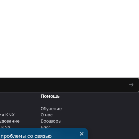
Помощь
Обучение
ия KNX
О нас
удование
Брошюры
и KNX
Блог
×
ли
Решения
 проблемы со связью