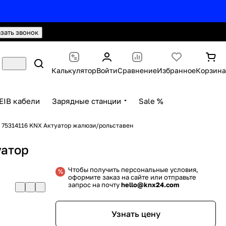
hello@knx24.com
Валюта: Рубли (RUB)
азать звонок
Калькулятор
Войти
Сравнение
Избранное
Корзина
EIB кабели
Зарядные станции
Sale %
r 75314116 KNX Актуатор жалюзи/рольставен
уатор
Чтобы получить персональные условия,
оформите заказ на сайте или отправьте
запрос на почту
hello@knx24.com
Узнать цену