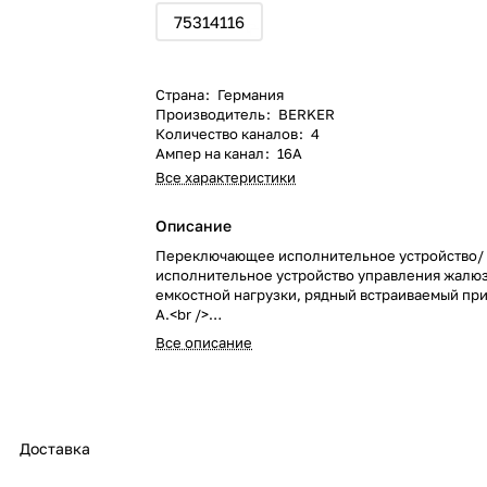
75314116
Страна
:
Германия
Производитель
:
BERKER
Количество каналов
:
4
Ампер на канал
:
16А
Все характеристики
Описание
Переключающее исполнительное устройство/
исполнительное устройство управления жалю
емкостной нагрузки, рядный встраиваемый при
А.<br />
4 канала переключающего исполнительного ус
Все описание
канала исполнительного устройства управлен
Доставка