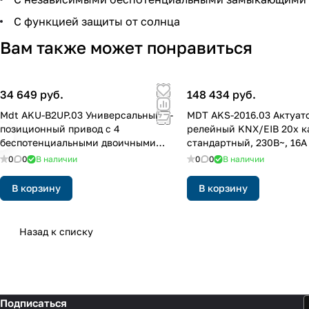
С функцией защиты от солнца
Вам также может понравиться
34 649 руб.
148 434 руб.
Mdt AKU-B2UP.03 Универсальный 2-
MDT AKS-2016.03 Актуат
позиционный привод с 4
релейный KNX/EIB 20x 
беспотенциальными двоичными
стандартный, 230В~, 16A
входами
0
0
В наличии
0
0
В наличии
В корзину
В корзину
Назад к списку
Подписаться