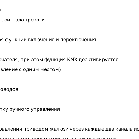
и
, сигнала тревоги
я функции включения и переключения
чателя, при этом функция KNX деактивируется
вление с одним местом)
роводов
пку ручного управления
равления приводом жалюзи через каждые два канала и
онтактами, параметризуются как размыкатель