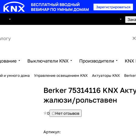
8 495 150 2593
луги
Сотрудничество
Контакты
Зак
дование
Выключатели KNX
Производители
KNX 
й и умного дома
Управление освещением KNX
Актуаторы KNX
Berke
Berker 75314116 KNX Акт
жалюзи/рольставен
0
Нет отзывов
Артикул: