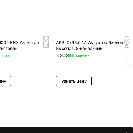
19005 KNX Актуатор
ABB IO/S8.6.1.1 Актуатор Входов/
льставен
Выходов, 8-канальный
личии
0
0
В наличии
ену
Узнать цену