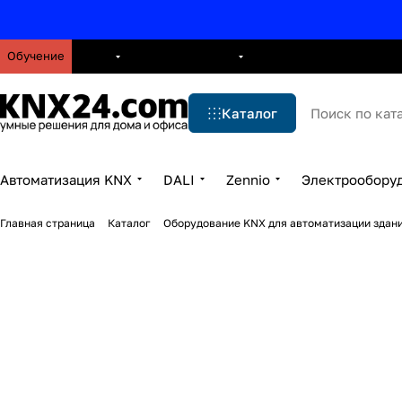
Обучение
О нас
Брошюры
Блог
Решения
Бренды
Ус
Каталог
Автоматизация KNX
DALI
Zennio
Электрообору
Главная страница
Каталог
Оборудование KNX для автоматизации здани