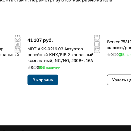
41 107 руб.
Berker 753
жалюзи/ро
ор
MDT AKK-0216.03 Актуатор
канальный
релейный KNX/EIB 2-канальный
0
0
В на
компактный, NC/NO, 230В~, 16A
0
0
В наличии
В корзину
Узнать ц