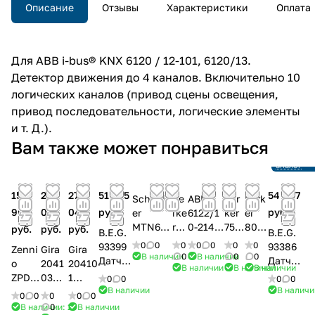
Описание
Отзывы
Характеристики
Оплата
Для ABB i-bus® KNX 6120 / 12-101, 6120/13.
Детектор движения до 4 каналов. Включительно 10
логических каналов (привод сцены освещения,
привод последовательности, логические элементы
и т. Д.).
Снято с
Вам также может понравиться
производ
Ссылка на
аналог
15
27
27
51 395
54 967
Schneid
Be
ABB
Ber
Berk
961
047
047
руб.
руб.
er
rke
6122/1
ker
er
MTN630
r
0-214-
752
802
руб.
руб.
руб.
B.E.G.
B.E.G.
2-6034
Ea
500
410
6216
0
0
0
0
0
0
0
93399
93386
Zenni
Gira
Gira
D-Life
sy
Датчик
03
1
В наличии
0
В наличии
0
0
Датчи
Датчик
o
2041
20410
В наличии
В наличии
В наличии
KNX
80
движе
Ин
Дат
к KNX
KNX
ZPDE
03
1
0
0
0
0
Датчик
26
ния
фра
чик
Deluxe
Deluxe,
В наличии
В наличи
ZIN
Датч
Датчи
0
0
0
0
0
присутс
22
standar
кра
дви
, для
потоло
Детек
ик
к
В наличии: 2
0
В наличии
твия
80
t 180,
сны
жен