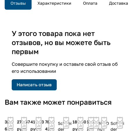
Отзывы
Характеристики
Оплата
Доставка
У этого товара пока нет
отзывов, но вы можете быть
первым
Совершите покупку и оставьте свой отзыв об
его использовании
Написать отзыв
Вам также может понравиться
32
27 047
41 843
78
18 080
104
Schnei
Di
MD
Schnei
633
руб.
руб.
425
руб.
210
der
nu
T
der