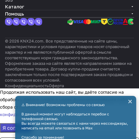
vT
Каталог
Помощь
© 2026 KNX24.com. Все представленные на сайте цены,
характеристики и условия продажи товаров носят справочный
характер и не являются публичной офертой в смысле
соответствующих норм гражданского законодательства.
Оформление заказа на сайте является направлением заявки на
приобретение товара. Договор купли-продажи считается
заключённым только после подтверждения заказа продавцом и
согласования всех условий.
Конфиденциальность
Оферта
Продолжая использовать наш сайт, вы даёте согласие на
×
обработку файлов cookie в целях функционирования сайта и
⚠️ Внимание! Возможны проблемы со связью
сбора статистики в соответствии с
политикой
конфиденциальности
В данный момент могут наблюдаться перебои с
телефонной связью.
Вы всегда можете связаться с нами через мессенджеры,
Я согласен
написать на email или позвонить в Max
Спасибо за понимание!