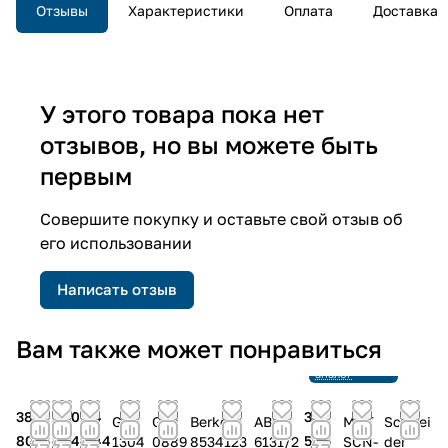
Отзывы
Характеристики
Оплата
Доставка
У этого товара пока нет
отзывов, но вы можете быть
первым
Совершите покупку и оставьте свой отзыв об
его использовании
Написать отзыв
Снято с
Вам также может понравиться
производства
Ссылка на
аналог
38
40
44
30
Gira
Gira
Berker
ABB
MDT
Schnei
800
041
844
522
1304
0889
8534123
6131/2
SCN-
der