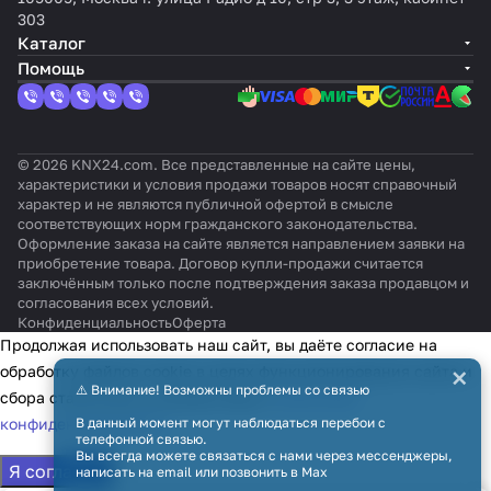
бархат
глянце
сере
/
нова
Pres
303
а
вый
брис
IP54
я
enti
Каталог
тый
/
кост
a
Помощь
черн
ь
W0
ый
© 2026 KNX24.com. Все представленные на сайте цены,
характеристики и условия продажи товаров носят справочный
характер и не являются публичной офертой в смысле
соответствующих норм гражданского законодательства.
Оформление заказа на сайте является направлением заявки на
приобретение товара. Договор купли-продажи считается
заключённым только после подтверждения заказа продавцом и
согласования всех условий.
Конфиденциальность
Оферта
Продолжая использовать наш сайт, вы даёте согласие на
×
обработку файлов cookie в целях функционирования сайта и
⚠️ Внимание! Возможны проблемы со связью
сбора статистики в соответствии с
политикой
конфиденциальности
В данный момент могут наблюдаться перебои с
телефонной связью.
Вы всегда можете связаться с нами через мессенджеры,
Я согласен
написать на email или позвонить в Max