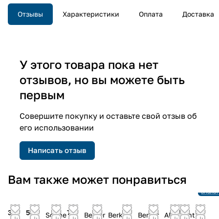
Отзывы
Характеристики
Оплата
Доставка
У этого товара пока нет
отзывов, но вы можете быть
первым
Совершите покупку и оставьте свой отзыв об
его использовании
Написать отзыв
Снято 
Вам также может понравиться
произ
Ссылка
аналог
36
56
78
30
Schne
Berker
Berker
Berker
ABB
Int