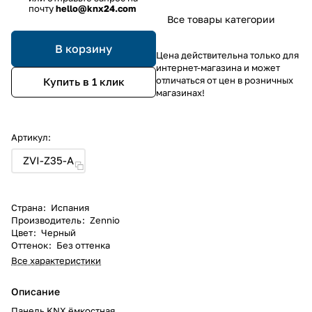
почту
hello@knx24.com
Все товары категории
В корзину
Цена действительна только для
интернет-магазина и может
отличаться от цен в розничных
Купить в 1 клик
магазинах!
Артикул:
ZVI-Z35-A
Страна
:
Испания
Производитель
:
Zennio
Цвет
:
Черный
Оттенок
:
Без оттенка
Все характеристики
Описание
Панель KNX ёмкостная