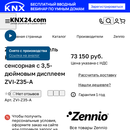
Главная страница
Каталог
Производители
Zennio
Zennio Z35 Панель
Снято с производства
73 150 руб.
Ссылка на аналог
KNX ёмкостная
сенсорная с 3,5-
дюймовым дисплеем
Рассчитать доставку
ZVI-Z35-A
Нашли дешевле?
0
Нет отзывов
Гарантия 1 год
Арт.
ZVI-Z35-A
Чтобы получить
персональные условия,
оформите заказ на сайте
Все товары Zennio
или отправьте запрос на