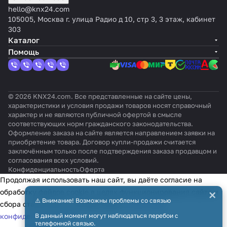
e
hello@knx24.com
105005, Москва г. улица Радио д 10, стр 3, 3 этаж, кабинет
303
Каталог
Помощь
© 2026 KNX24.com. Все представленные на сайте цены,
характеристики и условия продажи товаров носят справочный
характер и не являются публичной офертой в смысле
соответствующих норм гражданского законодательства.
Оформление заказа на сайте является направлением заявки на
приобретение товара. Договор купли-продажи считается
заключённым только после подтверждения заказа продавцом и
согласования всех условий.
Конфиденциальность
Оферта
Продолжая использовать наш сайт, вы даёте согласие на
×
обработку файлов cookie в целях функционирования сайта и
⚠️ Внимание! Возможны проблемы со связью
сбора статистики в соответствии с
политикой
конфиденциальности
В данный момент могут наблюдаться перебои с
телефонной связью.