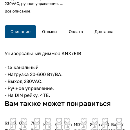
230VAC, ручное управление, на
DIN рейку, 4TE.
Все описание
Универсальный диммер
KNX/EIB, 1х канальный,
нагрузка 20-600 Вт/ВА, выход
230VAC, ручное управление, на
Описание
Отзывы
Оплата
Доставка
DIN рейку, 4TE.
Универсальный диммер KNX/EIB
- 1х канальный
- Нагрузка 20-600 Вт/ВА.
- Выход 230VAC.
- Ручное управление.
- На DIN рейку, 4TE.
Вам также может понравиться
61 711
84
70
HDL
HDL
Din
MDT
Schn
ABB
Berker
руб.
768
918