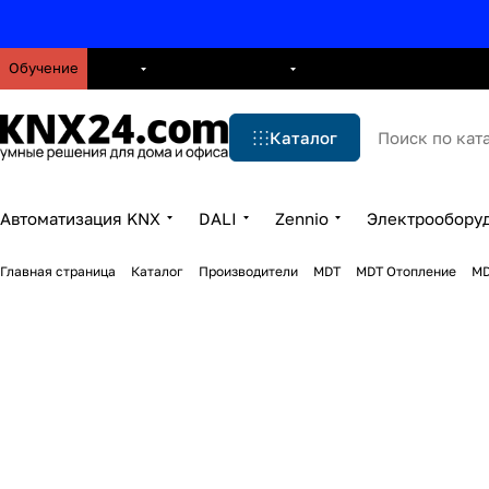
Обучение
О нас
Брошюры
Блог
Решения
Бренды
Ус
Каталог
Автоматизация KNX
DALI
Zennio
Электрообору
Главная страница
Каталог
Производители
MDT
MDT Отопление
MD