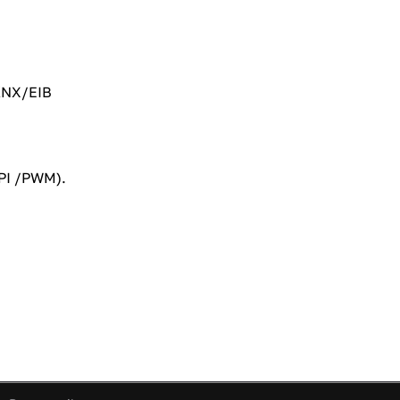
KNX/EIB
PI /PWM).