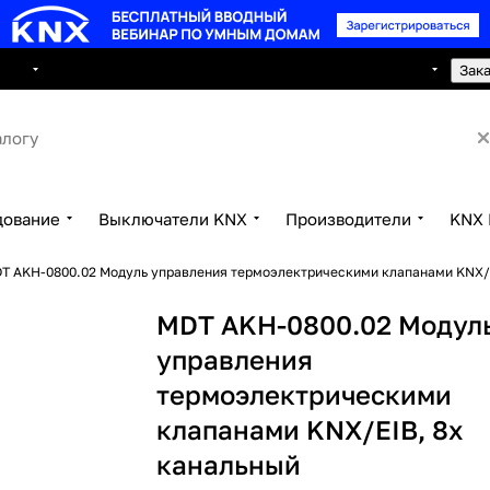
8 495 150 2593
луги
Сотрудничество
Контакты
Зак
дование
Выключатели KNX
Производители
KNX 
T AKH-0800.02 Модуль управления термоэлектрическими клапанами KNX/E
MDT AKH-0800.02 Модул
управления
термоэлектрическими
клапанами KNX/EIB, 8х
канальный