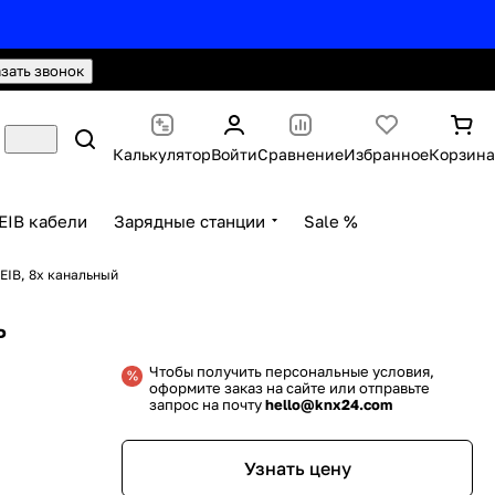
hello@knx24.com
Валюта: Рубли (RUB)
азать звонок
Калькулятор
Войти
Сравнение
Избранное
Корзина
EIB кабели
Зарядные станции
Sale %
IB, 8х канальный
ь
Чтобы получить персональные условия,
оформите заказ на сайте или отправьте
запрос на почту
hello@knx24.com
Узнать цену