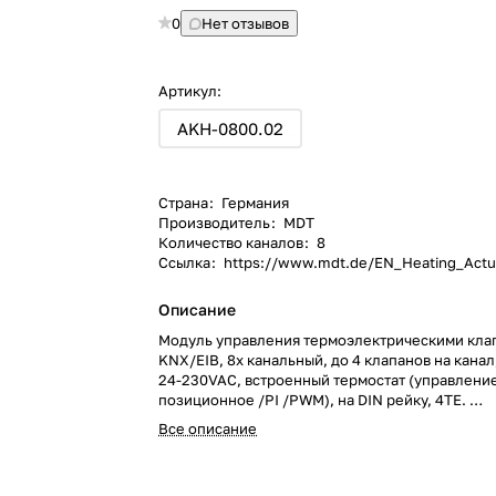
0
Нет отзывов
Артикул:
AKH-0800.02
Страна
:
Германия
Производитель
:
MDT
Количество каналов
:
8
Ссылка
:
https://www.mdt.de/EN_Heating_Actu
Описание
Модуль управления термоэлектрическими кла
KNX/EIB, 8х канальный, до 4 клапанов на кана
24-230VAC, встроенный термостат (управлени
позиционное /PI /PWM), на DIN рейку, 4TE.
Модуль управления термоэлектрическими кла
Все описание
KNX/EIB, 8х канальный, до 4 клапанов на кана
24-230VAC, встроенный термостат (управлени
позиционное /PI /PWM), на DIN рейку, 4TE.