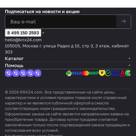
а, 24
входов,
цвет:
ческ
нок:
нок:
VAC/D
8 AI/DI,
Нержав
ий
Глян
Глян
Подписаться
на новости и акции
C
на DIN
еющая
TZ-
цевы
цевы
рейку
сталь
24.N
й
й
O
8 495 150 2593
hello@knx24.com
105005, Москва г. улица Радио д 10, стр 3, 3 этаж, кабинет
303
Каталог
Помощь
© 2026 KNX24.com. Все представленные на сайте цены,
характеристики и условия продажи товаров носят справочный
характер и не являются публичной офертой в смысле
соответствующих норм гражданского законодательства.
Оформление заказа на сайте является направлением заявки на
приобретение товара. Договор купли-продажи считается
заключённым только после подтверждения заказа продавцом и
согласования всех условий.
Конфиденциальность
Оферта