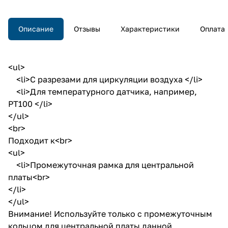
Описание
Отзывы
Характеристики
Оплата
<ul>
<li>С разрезами для циркуляции воздуха </li>
<li>Для температурного датчика, например,
РТ100 </li>
</ul>
<br>
Подходит к<br>
<ul>
<li>Промежуточная рамка для центральной
платы<br>
</li>
</ul>
Внимание! Используйте только с промежуточным
кольцом для центральной платы данной