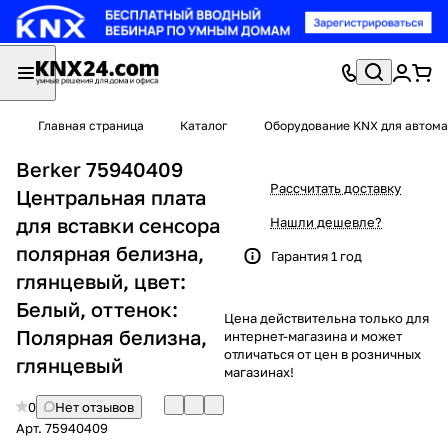
Главная страница
Каталог
Оборудование KNX для автома
Berker 75940409
Рассчитать доставку
Центральная плата
для вставки сенсора
Нашли дешевле?
полярная белизна,
Гарантия 1 год
глянцевый, цвет:
Белый, оттенок:
Цена действительна только для
Полярная белизна,
интернет-магазина и может
отличаться от цен в розничных
глянцевый
магазинах!
0
Нет отзывов
Арт.
75940409