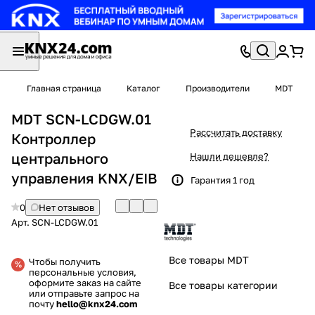
Главная страница
Каталог
Производители
MDT
MDT SCN-LCDGW.01
Рассчитать доставку
Контроллер
центрального
Нашли дешевле?
управления KNX/EIB
Гарантия 1 год
0
Нет отзывов
Арт.
SCN-LCDGW.01
Все товары MDT
Чтобы получить
персональные условия,
оформите заказ на сайте
Все товары категории
или отправьте запрос на
почту
hello@knx24.com