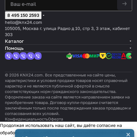
атуры и
к,
KNX
очны
еем,
I,
верс
соед
Белы
ь,
влажно
диспл
eTR
й,
цвет:
термо
ия
инит
й,
цвет:
сти,
ей 1.8
8 495 150 2593
205
цвет:
Сереб
стат,
vT,
еля
отте
Нер
управл
дюймо
Ligh
Белы
ряны
датчи
4-
hello@knx24.com
HDL-
нок:
жаве
ение 2-
в с
t,
й,
й,
к
кноп
105005, Москва г. улица Радио д 10, стр 3, 3 этаж, кабинет
M/PT
Альп
юща
х поз./
меню,
чер
отте
оттен
темпе
очны
303
CI.1)
ийск
я
ПИ/
цвет:
ный
нок:
ок:
ратур
й,
Каталог
ий
стал
ШИМ,
Чёрны
RAL
Без
Без
ы,
цвет
Помощь
ь
от -10
й
900
отте
оттен
цвет:
:
до
5
нка
ка
Белый
сере
+50°C
бро
© 2026 KNX24.com. Все представленные на сайте цены,
характеристики и условия продажи товаров носят справочный
характер и не являются публичной офертой в смысле
соответствующих норм гражданского законодательства.
Оформление заказа на сайте является направлением заявки на
приобретение товара. Договор купли-продажи считается
заключённым только после подтверждения заказа продавцом и
согласования всех условий.
Конфиденциальность
Оферта
Продолжая использовать наш сайт, вы даёте согласие на
×
обработку файлов cookie в целях функционирования сайта и