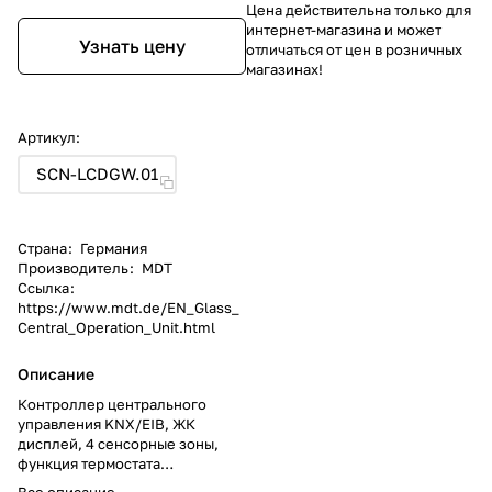
Цена действительна только для
интернет-магазина и может
Узнать цену
отличаться от цен в розничных
магазинах!
Артикул:
SCN-LCDGW.01
Страна
:
Германия
Производитель
:
MDT
Ссылка
:
https://www.mdt.de/EN_Glass_
Central_Operation_Unit.html
Описание
Контроллер центрального
управления KNX/EIB, ЖК
дисплей, 4 сенсорные зоны,
функция термостата
(PI/PWM/2х-поз.), контроль
Все описание