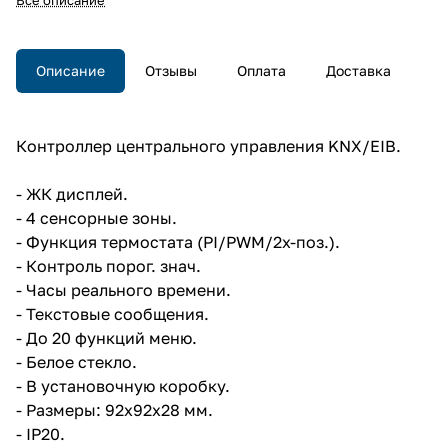
порог. знач., часы реального
времени, текстовые
сообщения, до 20 функций
меню, белое стекло, в
Описание
Отзывы
Оплата
Доставка
установочную коробку,
92x92x28 мм, IP20.
Контроллер центрального
управления KNX/EIB, ЖК
Контроллер центрального управления KNX/EIB.
дисплей, 4 сенсорные зоны,
функция термостата
(PI/PWM/2х-поз.), контроль
- ЖК дисплей.
порог. знач., часы реального
- 4 сенсорные зоны.
времени, текстовые
- Функция термостата (PI/PWM/2х-поз.).
сообщения, до 20 функций
меню, белое стекло, в
- Контроль порог. знач.
установочную коробку,
- Часы реального времени.
92x92x28 мм, IP20.
- Текстовые сообщения.
- До 20 функций меню.
- Белое стекло.
- В установочную коробку.
- Размеры: 92x92x28 мм.
- IP20.
Снято с
Снято с
Снято с