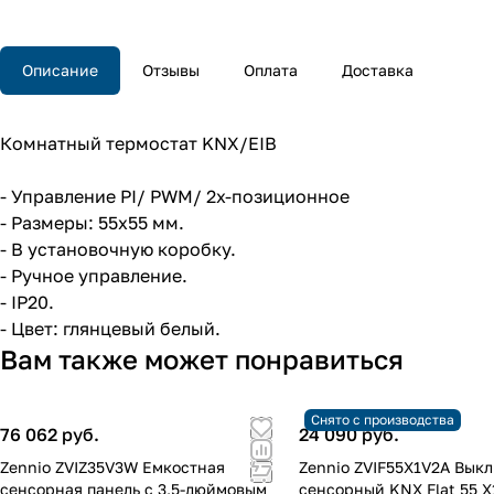
Описание
Отзывы
Оплата
Доставка
Комнатный термостат KNX/EIB
- Управление PI/ PWM/ 2х-позиционное
- Размеры: 55x55 мм.
- В установочную коробку.
- Ручное управление.
- IP20.
- Цвет: глянцевый белый.
Вам также может понравиться
Снято с производства
76 062 руб.
24 090 руб.
Zennio ZVIZ35V3W Емкостная
Zennio ZVIF55X1V2A Вык
сенсорная панель с 3,5-дюймовым
сенсорный KNX Flat 55 X1