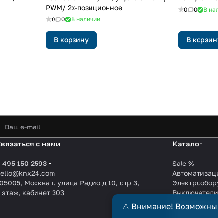
й
PWM/ 2х-позиционное
0
0
В на
0
0
В наличии
В корзину
В корзин
Связаться с нами
Каталог
 495 150 2593
Sale %
hello@knx24.com
Автоматизац
05005, Москва г. улица Радио д 10, стр 3,
Электрообор
 этаж, кабинет 303
Выключател
Производите
⚠️ Внимание! Возможны
KNX EIB кабе