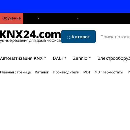
Обучение
О нас
Брошюры
Блог
Решения
Бренды
Ус
Каталог
Автоматизация KNX
DALI
Zennio
Электрообору
Главная страница
Каталог
Производители
MDT
MDT Термостаты
M