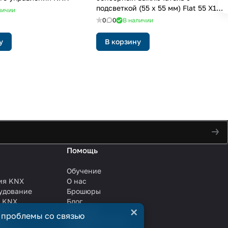
подсветкой (55 x 55 мм) Flat 55 X1
личии
V2, 1-кнопочный, цвет: произвольная
0
0
В наличии
графика
у
В корзину
Помощь
Обучение
ия KNX
О нас
удование
Брошюры
и KNX
Блог
×
ли
Решения
 проблемы со связью
ли
Сотрудничество