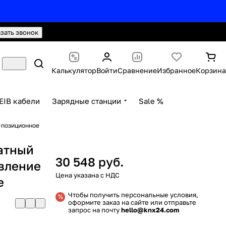
hello@knx24.com
Валюта: Рубли (RUB)
азать звонок
Калькулятор
Войти
Сравнение
Избранное
Корзина
EIB кабели
Зарядные станции
Sale %
-позиционное
атный
30 548 руб.
авление
е
Чтобы получить персональные условия,
оформите заказ на сайте или отправьте
запрос на почту
hello@knx24.com