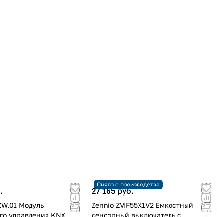
Снято с производства
.
27 165 руб.
W.01 Модуль
Zennio ZVIF55X1V2 Емкостный
го управления KNX
сенсорный выключатель с