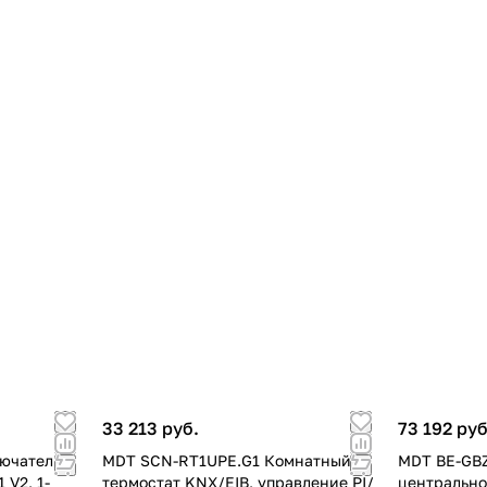
33 213 руб.
73 192 руб
лючатель
MDT SCN-RT1UPE.G1 Комнатный
MDT BE-GBZ
 V2, 1-
термостат KNX/EIB, управление PI/
центрально