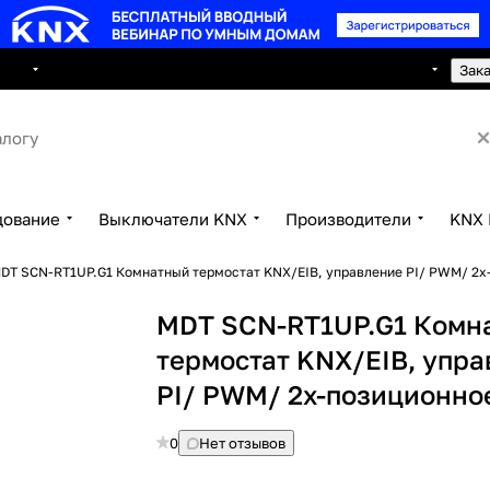
8 495 150 2593
луги
Сотрудничество
Контакты
Зак
дование
Выключатели KNX
Производители
KNX 
DT SCN-RT1UP.G1 Комнатный термостат KNX/EIB, управление PI/ PWM/ 2х
MDT SCN-RT1UP.G1 Комн
термостат KNX/EIB, упр
PI/ PWM/ 2х-позиционно
0
Нет отзывов