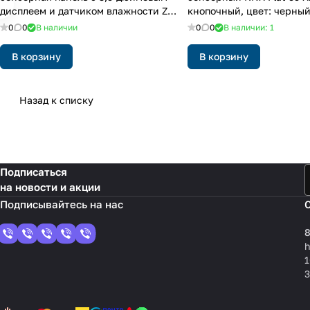
дисплеем и датчиком влажности Z35
кнопочный, цвет: черны
v3, цвет: белый
0
0
В наличии
0
0
В наличии: 1
В корзину
В корзину
Назад к списку
Подписаться
на новости и акции
8
1
3