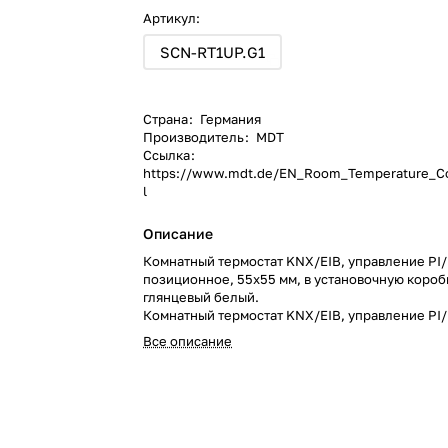
Артикул:
SCN-RT1UP.G1
Страна
:
Германия
Производитель
:
MDT
Ссылка
:
https://www.mdt.de/EN_Room_Temperature_Co
l
Описание
Комнатный термостат KNX/EIB, управление PI/
позиционное, 55x55 мм, в установочную коробк
глянцевый белый.
Комнатный термостат KNX/EIB, управление PI/
позиционное, 55x55 мм, в установочную коробк
Все описание
глянцевый белый.