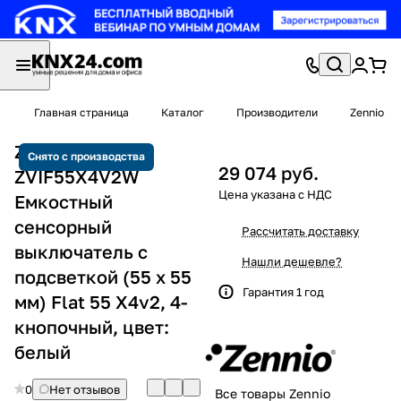
Главная страница
Каталог
Производители
Zennio
Zennio
Снято с производства
29 074 руб.
ZVIF55X4V2W
Емкостный
сенсорный
Рассчитать доставку
выключатель с
Нашли дешевле?
подсветкой (55 x 55
Гарантия 1 год
мм) Flat 55 X4v2, 4-
кнопочный, цвет:
белый
0
Нет отзывов
Все товары Zennio