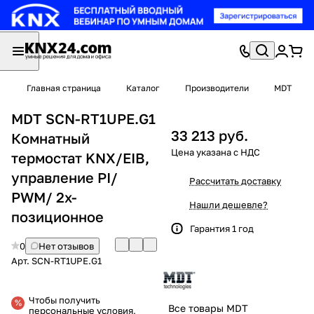
Главная страница
Каталог
Производители
MDT
MDT SCN-RT1UPE.G1
33 213 руб.
Комнатный
термостат KNX/EIB,
управление PI/
Рассчитать доставку
PWM/ 2х-
Нашли дешевле?
позиционное
Гарантия 1 год
0
Нет отзывов
Арт.
SCN-RT1UPE.G1
Чтобы получить
Все товары MDT
персональные условия,