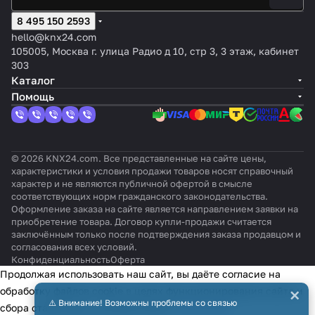
температ
цвет:
v2,
чер
PWM
очны
(K
ny
nit
урой
произв
цвет:
8 495 150 2593
ный
/ 2х-
й,
NX
Finis
совместн
ольная
Белый,
мат
пози
цвет:
Se
hello@knx24.com
h)
о с
график
оттенок
овы
цион
белы
cur
105005, Москва г. улица Радио д 10, стр 3, 3 этаж, кабинет
актуатор
а
:
й
ное
й
e)
303
ами AKH-
Глянцев
Каталог
Heating
ый
Помощь
© 2026 KNX24.com. Все представленные на сайте цены,
характеристики и условия продажи товаров носят справочный
характер и не являются публичной офертой в смысле
соответствующих норм гражданского законодательства.
Оформление заказа на сайте является направлением заявки на
приобретение товара. Договор купли-продажи считается
заключённым только после подтверждения заказа продавцом и
согласования всех условий.
Конфиденциальность
Оферта
Продолжая использовать наш сайт, вы даёте согласие на
×
обработку файлов cookie в целях функционирования сайта и
⚠️ Внимание! Возможны проблемы со связью
сбора статистики в соответствии с
политикой