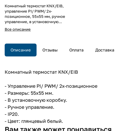
Комнатный термостат KNX/EIB,
управление PI/ PWM/ 2х-
позиционное, 55x55 мм, ручное
управление, в установочную
коробку, IP20, цвет глянцевый
Все описание
белый.
Комнатный термостат KNX/EIB,
управление PI/ PWM/ 2х-
позиционное, 55x55 мм, ручное
Описание
Отзывы
Оплата
Доставка
управление, в установочную
коробку, IP20, цвет глянцевый
белый.
Комнатный термостат KNX/EIB
- Управление PI/ PWM/ 2х-позиционное
- Размеры: 55x55 мм.
- В установочную коробку.
- Ручное управление.
- IP20.
- Цвет: глянцевый белый.
Снято с
Вам также может понравиться
производства