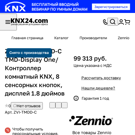
Главная страница
Каталог
Производители
Zennio
Zennio ZVI-TMDD-C
Снято с производства
99 313 руб.
TMD-Display One/
Контроллер
комнатный KNX, 8
Рассчитать доставку
сенсорных кнопок,
Нашли дешевле?
дисплей 1.8 дюймов
Гарантия 1 год
0
Нет отзывов
Арт.
ZVI-TMDD-C
Чтобы получить
Все товары Zennio
персональные условия,