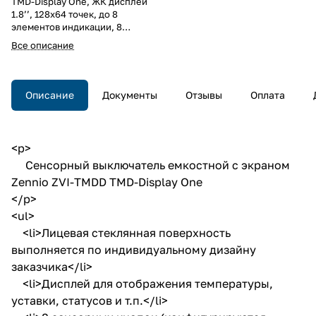
TMD-Display One, ЖК дисплей
1.8’’, 128х64 точек, до 8
элементов индикации, 8
сенсорных кнопок / зон, LED
Все описание
индикация, 2хAI/DI, термостат,
датчик температуры, 90х123х35
мм.
Описание
Документы
Отзывы
Оплата
<p>
Сенсорный выключатель емкостной с экраном
Zennio ZVI-TMDD TMD-Display One
</p>
<ul>
<li>Лицевая стеклянная поверхность
выполняется по индивидуальному дизайну
заказчика</li>
<li>Дисплей для отображения температуры,
уставки, статусов и т.п.</li>