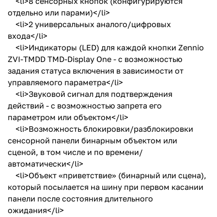
<li>8 сенсорных кнопок (конфигурируются
отдельно или парами)</li>
<li>2 универсальных аналого/цифровых
входа</li>
<li>Индикаторы (LED) для каждой кнопки Zennio
ZVI-TMDD TMD-Display One - с возможностью
задания статуса включения в зависимости от
управляемого параметра</li>
<li>Звуковой сигнал для подтверждения
действий - с возможностью запрета его
параметром или объектом</li>
<li>Возможность блокировки/разблокировки
сенсорной панели бинарным объектом или
сценой, в том числе и по времени/
автоматически</li>
<li>Объект «приветствие» (бинарный или сцена),
который посылается на шину при первом касании
панели после состояния длительного
ожидания</li>