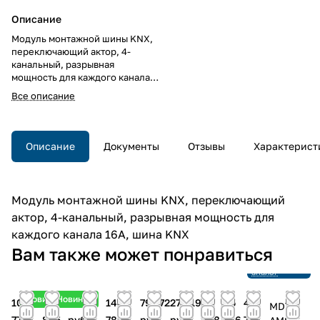
Описание
Модуль монтажной шины KNX,
переключающий актор, 4-
канальный, разрывная
мощность для каждого канала
16A, шина KNX
Все описание
Описание
Документы
Отзывы
Характерист
Модуль монтажной шины KNX, переключающий
актор, 4-канальный, разрывная мощность для
каждого канала 16A, шина KNX
Снято с
Вам также может понравиться
производства
Ссылка на
аналог
Новинка
Новинка
103
71
8 795
144
79 772
27 419
69
65
42
MDT
775
805
руб.
786
руб.
руб.
338
416
731