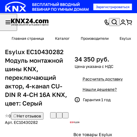
Главная страница
Каталог
Производители
Esylux
Esylux EC10430282
34 350 руб.
Модуль монтажной
шины KNX,
переключающий
Рассчитать доставку
актор, 4-канал CU-
Нашли дешевле?
DIN R 4-CH 16A KNX,
Гарантия 1 год
цвет: Серый
0
Нет отзывов
Арт.
EC10430282
Все товары Esylux