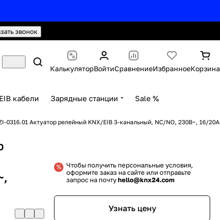
hello@knx24.com
Валюта: Рубли (RUB)
азать звонок
Калькулятор
Войти
Сравнение
Избранное
Корзина
EIB кабели
Зарядные станции
Sale %
I-0316.01 Актуатор релейный KNX/EIB 3-канальный, NC/NO, 230В~, 16/20A
р
Чтобы получить персональные условия,
оформите заказ на сайте или отправьте
~,
запрос на почту
hello@knx24.com
Узнать цену