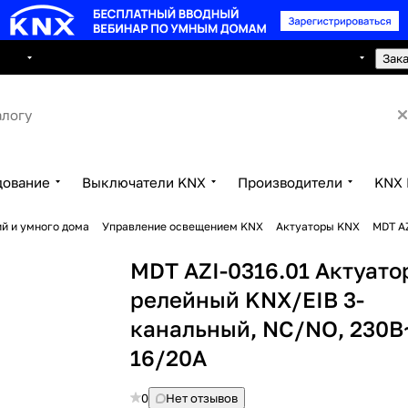
8 495 150 2593
луги
Сотрудничество
Контакты
Зак
дование
Выключатели KNX
Производители
KNX 
й и умного дома
Управление освещением KNX
Актуаторы KNX
MDT AZ
MDT AZI-0316.01 Актуато
релейный KNX/EIB 3-
канальный, NC/NO, 230В
16/20A
0
Нет отзывов