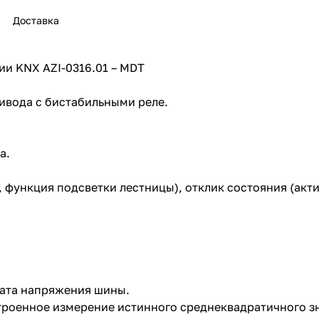
ручное управление, на DIN рейку, 4TE
Доставка
ии KNX AZI-0316.01 – MDT
ивода с бистабильными реле.
а.
 функция подсветки лестницы), отклик состояния (акт
рата напряжения шины.
троенное измерение истинного среднеквадратичного зна