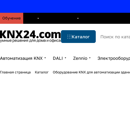
Обучение
О нас
Брошюры
Блог
Решения
Бренды
Ус
Каталог
Автоматизация KNX
DALI
Zennio
Электрообору
Главная страница
Каталог
Оборудование KNX для автоматизации здани