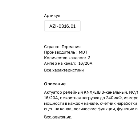
Артикул:
AZI-0316.01
Страна
:
Германия
Производитель
:
MDT
Количество каналов
:
3
Ампер на канал
:
16/20А
Все характеристики
Описание
Актуатор релейный KNX/EIB 3-канальный, NC/
16/20A, емкостная нагрузка до 240мкФ, измере
мощности в каждом канале, счетчик наработки в
сцен на канал, логические функции, функции 
ручное управление, на DIN рейку, 4TE
Все описание
Актуатор релейный KNX/EIB 3-канальный, NC/
16/20A, емкостная нагрузка до 240мкФ, измере
мощности в каждом канале, счетчик наработки в
сцен на канал, логические функции, функции 