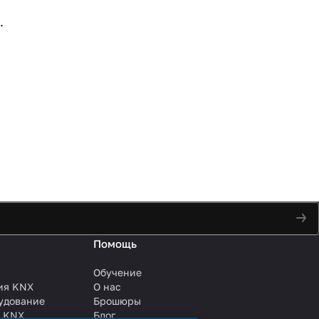
.
Помощь
Обучение
ия KNX
О нас
удование
Брошюры
и KNX
Блог