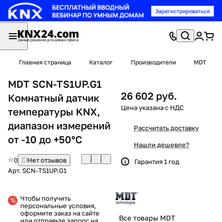
Главная страница
Каталог
Производители
MDT
MDT SCN-TS1UP.G1
26 602 руб.
Комнатный датчик
температуры KNX,
диапазон измерений
Рассчитать доставку
от -10 до +50°C
Нашли дешевле?
0
Нет отзывов
Гарантия 1 год
Арт.
SCN-TS1UP.G1
Чтобы получить
персональные условия,
оформите заказ на сайте
Все товары MDT
или отправьте запрос на