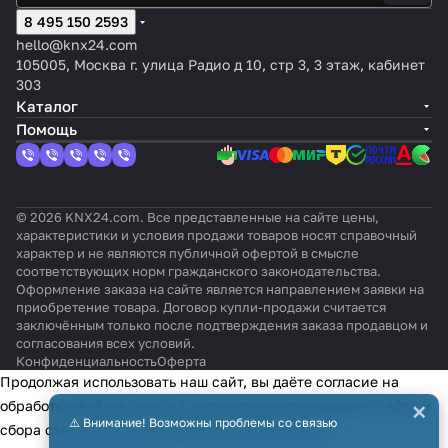
v4
8 495 150 2593
hello@knx24.com
105005, Москва г. улица Радио д 10, стр 3, 3 этаж, кабинет
303
Каталог
Помощь
© 2026 KNX24.com. Все представленные на сайте цены,
характеристики и условия продажи товаров носят справочный
характер и не являются публичной офертой в смысле
соответствующих норм гражданского законодательства.
Оформление заказа на сайте является направлением заявки на
приобретение товара. Договор купли-продажи считается
заключённым только после подтверждения заказа продавцом и
согласования всех условий.
Конфиденциальность
Оферта
Продолжая использовать наш сайт, вы даёте согласие на
×
обработку файлов cookie в целях функционирования сайта и
⚠️ Внимание! Возможны проблемы со связью
сбора статистики в соответствии с
политикой