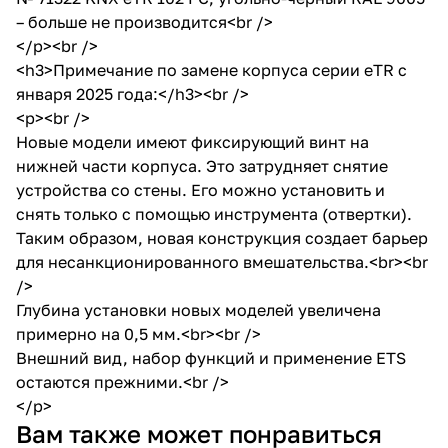
– больше не производится<br />
</p><br />
<h3>Примечание по замене корпуса серии eTR с
января 2025 года:</h3><br />
<p><br />
Новые модели имеют фиксирующий винт на
нижней части корпуса. Это затрудняет снятие
устройства со стены. Его можно установить и
снять только с помощью инструмента (отвертки).
Таким образом, новая конструкция создает барьер
для несанкционированного вмешательства.<br><br
/>
Глубина установки новых моделей увеличена
примерно на 0,5 мм.<br><br />
Внешний вид, набор функций и применение ETS
остаются прежними.<br />
</p>
Снято с
Снято с
Снято с
Снято с
Снято с
Вам также может понравиться
производства
производства
производства
производства
производ
Ссылка на
Ссылка на
Ссылка на
Ссылка на
Ссылка н