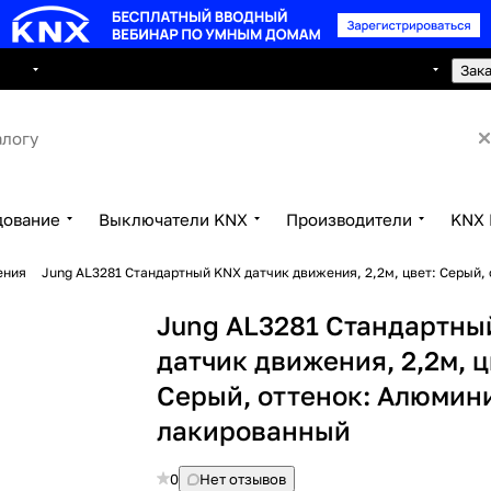
8 495 150 2593
луги
Сотрудничество
Контакты
Зак
дование
Выключатели KNX
Производители
KNX 
ения
Jung AL3281 Стандартный KNX датчик движения, 2,2м, цвет: Серый,
Jung AL3281 Стандартны
датчик движения, 2,2м, ц
Серый, оттенок: Алюмини
лакированный
0
Нет отзывов