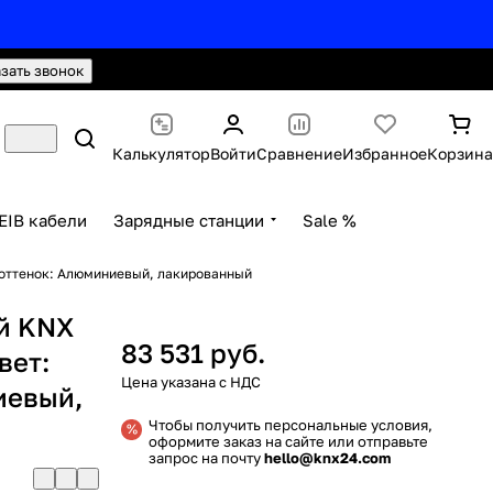
hello@knx24.com
Валюта: Рубли (RUB)
азать звонок
Калькулятор
Войти
Сравнение
Избранное
Корзина
EIB кабели
Зарядные станции
Sale %
 оттенок: Алюминиевый, лакированный
й KNX
83 531 руб.
вет:
евый,
Чтобы получить персональные условия,
оформите заказ на сайте или отправьте
запрос на почту
hello@knx24.com