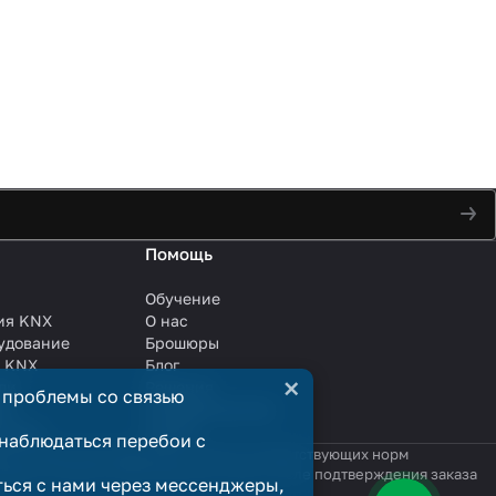
Помощь
Обучение
ия KNX
О нас
удование
Брошюры
и KNX
Блог
×
ли
Решения
 проблемы со связью
ли
Сотрудничество
анции
Услуги
наблюдаться перебои с
яются публичной офертой в смысле соответствующих норм
родажи считается заключённым только после подтверждения заказа
ться с нами через мессенджеры,