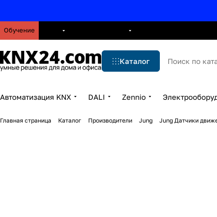
Обучение
О нас
Брошюры
Блог
Решения
Бренды
Ус
Каталог
Автоматизация KNX
DALI
Zennio
Электрообору
Главная страница
Каталог
Производители
Jung
Jung Датчики движ