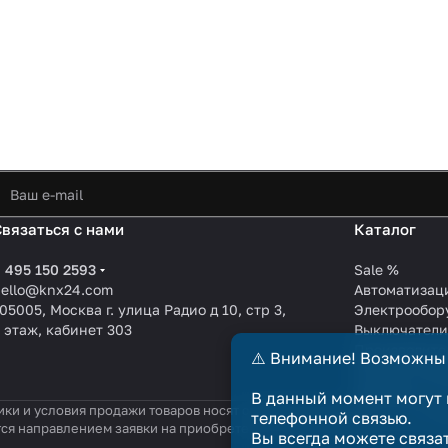
Связаться с нами
Каталог
 495 150 2593
Sale %
hello@knx24.com
Автоматизац
05005, Москва г. улица Радио д 10, стр 3,
Электрообор
 этаж, кабинет 303
Выключател
Производите
⚠️ Внимание! Возможны
KNX EIB кабе
Зарядные ст
В данный момент могут 
ики и условия продажи товаров носят справочный характер и не явл
телефонной связью.
тся направлением заявки на приобретение товара. Договор купли-п
Вы всегда можете связа