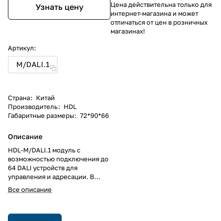
Цена действительна только для
Узнать цену
интернет-магазина и может
отличаться от цен в розничных
магазинах!
Артикул:
M/DALI.1
Страна
:
Китай
Производитель
:
HDL
Габаритные размеры
:
72*90*66
Описание
HDL-M/DALI.1 модуль с
возможностью подключения до
64 DALI устройств для
управления и адресации. В
реальном времени может
Все описание
определять ошибки DALI
устройств, таких как ошибка
лампы, ошибка балласта. Для
каждого канала или группы