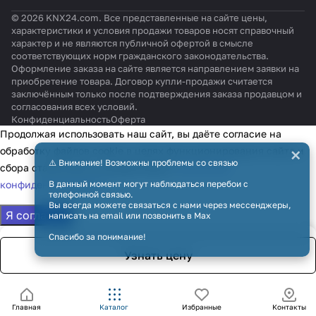
© 2026 KNX24.com. Все представленные на сайте цены,
характеристики и условия продажи товаров носят справочный
характер и не являются публичной офертой в смысле
соответствующих норм гражданского законодательства.
Оформление заказа на сайте является направлением заявки на
приобретение товара. Договор купли-продажи считается
заключённым только после подтверждения заказа продавцом и
согласования всех условий.
Конфиденциальность
Оферта
Продолжая использовать наш сайт, вы даёте согласие на
×
обработку файлов cookie в целях функционирования сайта и
⚠️ Внимание! Возможны проблемы со связью
сбора статистики в соответствии с
политикой
конфиденциальности
В данный момент могут наблюдаться перебои с
телефонной связью.
Вы всегда можете связаться с нами через мессенджеры,
Я согласен
написать на email или позвонить в Max
Спасибо за понимание!
Узнать цену
Главная
Каталог
Избранные
Контакты