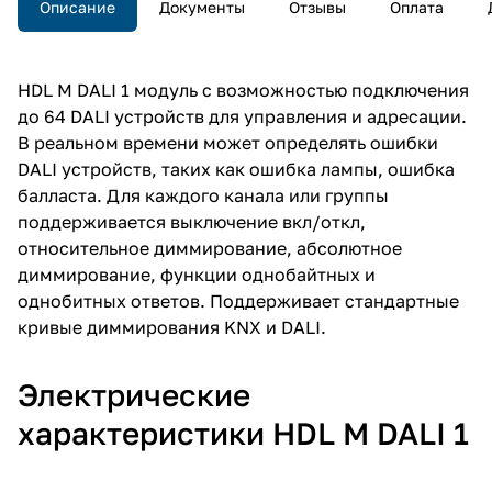
Описание
Документы
Отзывы
Оплата
поддерживается выключение
вкл/откл, относительное
диммирование, абсолютное
диммирование, функции
HDL M DALI 1 модуль с возможностью подключения
однобайтных и однобитных
до 64 DALI устройств для управления и адресации.
ответов. Поддерживает
стандартные кривые
В реальном времени может определять ошибки
диммирования KNX и DALI.
DALI устройств, таких как ошибка лампы, ошибка
балласта. Для каждого канала или группы
поддерживается выключение вкл/откл,
относительное диммирование, абсолютное
диммирование, функции однобайтных и
однобитных ответов. Поддерживает стандартные
кривые диммирования KNX и DALI.
Электрические
характеристики HDL M DALI 1