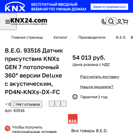
Главная страница
Каталог
Производители
B.E.G.
B
B.E.G. 93516 Датчик
54 013 руб.
присутствия KNXs
GEN 7 потолочный
360° версии Deluxe
Рассчитать доставку
с акустическим,
Нашли дешевле?
PD4N-KNXs-DX-FC
Гарантия 1 год
0
Нет отзывов
Арт.
93516
Чтобы получить
Все товары B.E.G.
персональные условия,