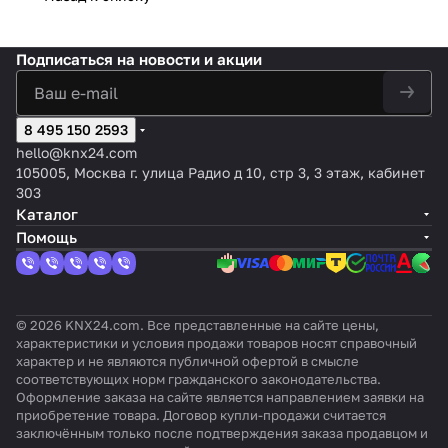
ор
230 В,
станда
групп
KNX
актуа
аве
входа
жалюз
10 А,
ртный,
/
, 6-
тор,
н
и 3
140
230В~,
жалю
мес
3-
Подписаться
на новости и акции
группы
мкФ
10A
зи 4
тны
канал
групп
й
, 6А
ы
8 495 150 2593
hello@knx24.com
105005, Москва г. улица Радио д 10, стр 3, 3 этаж, кабинет
303
Каталог
Помощь
© 2026 KNX24.com. Все представленные на сайте цены,
характеристики и условия продажи товаров носят справочный
характер и не являются публичной офертой в смысле
соответствующих норм гражданского законодательства.
Оформление заказа на сайте является направлением заявки на
приобретение товара. Договор купли-продажи считается
заключённым только после подтверждения заказа продавцом и