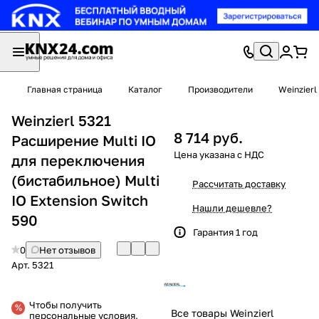
Главная страница
Каталог
Производители
Weinzierl
Weinzierl 5321
8 714 руб.
Расширение Multi IO
для переключения
(бистабильное) Multi
Рассчитать доставку
IO Extension Switch
Нашли дешевле?
590
Гарантия 1 год
0
Нет отзывов
Арт.
5321
Чтобы получить
Все товары Weinzierl
персональные условия,