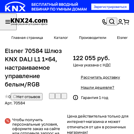
Главная страница
Каталог
Производители
Elsner
Elsner 70584 Шлюз
122 055 руб.
KNX DALI L1 1×64,
настраиваемое
управление
Рассчитать доставку
белым/RGB
Нашли дешевле?
0
Нет отзывов
Гарантия 1 год
Арт.
70584
Цена действительна только для
Чтобы получить
интернет-магазина и может
персональные условия,
отличаться от цен в розничных
оформите заказ на сайте
магазинах!
или отправьте запрос на