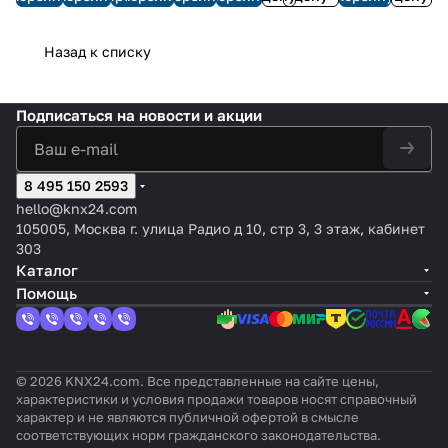
овыми
KNX-
актуат
1
фейс
3
1×64,
LI/
ение
групп
выход
DALI
ор
выход
KNX-
V
настр
K
DC
,
ами 1–
DALI
димми
DALI,
DALI, 6
2
аивае
Назад к списку
NX
напряж
эваку
10,
BOX
рован
до 64
канало
Lu
мое
IP
ением
ацио
DIMin
Broadc
ия
ЭКГ /
в, 20
m
управ
нный
BOX 1-
ast
(RLC,
16
баллас
e
лени
свет
Подписаться
на новости и акции
10V X4
6CH
LED,
групп
тов
nt
е
v2
CFL)
DALI
кажды
o
белы
й
X
м/RG
8 495 150 2593
3
B
v2
hello@knx24.com
105005, Москва г. улица Радио д 10, стр 3, 3 этаж, кабинет
303
Каталог
Помощь
© 2026 KNX24.com. Все представленные на сайте цены,
характеристики и условия продажи товаров носят справочный
характер и не являются публичной офертой в смысле
соответствующих норм гражданского законодательства.