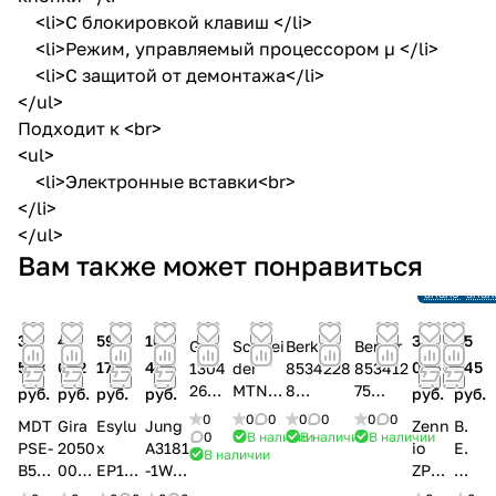
<li>С блокировкой клавиш </li>
<li>Режим, управляемый процессором µ </li>
<li>С защитой от демонтажа</li>
</ul>
Подходит к <br>
<ul>
<li>Электронные вставки<br>
</li>
</ul>
Снято с
Снят
Вам также может понравиться
производст
прои
Ссылка на
Ссыл
аналог
анал
38
40
59
101
36
45
Gira
Schnei
Berker
Berker
593
062
176
420
006
445
1304
der
8534228
853412
26
MTN63
8
75
руб.
руб.
руб.
руб.
руб.
руб.
Накл
2660
Инфрак
Инфра
0
0
0
0
0
0
0
MDT
Gira
Esylu
Jung
Zenn
B.
адка
Датчи
расный
красны
0
В наличии
В наличии
В наличии
PSE-
2050
x
A3181
io
E.
В наличии
датч
к
датчик
й
B552
005
EP104
-1WW
ZPD
G.
ика
движе
движени
датчик
T01.
Датч
27206
Унив
W0W
93