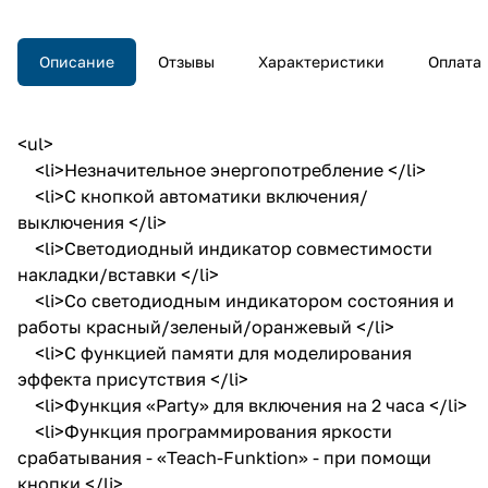
Описание
Отзывы
Характеристики
Оплата
<ul>
<li>Незначительное энергопотребление </li>
<li>С кнопкой автоматики включения/
выключения </li>
<li>Светодиодный индикатор совместимости
накладки/вставки </li>
<li>Со светодиодным индикатором состояния и
работы красный/зеленый/оранжевый </li>
<li>С функцией памяти для моделирования
эффекта присутствия </li>
<li>Функция «Party» для включения на 2 часа </li>
<li>Функция программирования яркости
срабатывания - «Teach-Funktion» - при помощи
кнопки </li>