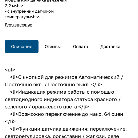
2,2 м<br>
- с внутренним датчиком
температуры<br>
- с шинным соединителем
Все описание
Модуль KNX датчика движения
2,2 м
- с внутренним датчиком
температуры
Описание
Отзывы
Оплата
Доставка
- с шинным соединителем
Berker Q.1/Q.3/Q.7, K.1/K.5.
<ul>
<li>С кнопкой для режимов Автоматический /
Постоянно вкл. / Постоянно выкл. </li>
<li>Индикация режима работы с помощью
светодиодного индикатора статуса красного /
зеленого / оранжевого цвета </li>
<li>Возможно переключение до макс. 64 сцен
</li>
<li>Функции датчика движения: переключение,
светорегулировка, рольставни / жалюзи, реле