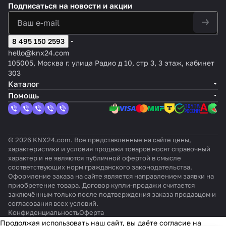
a
цвет
цвет
й
12
для
Лаки
оттенок:
Полярн
Подписаться
на новости и акции
цвет:
W2,
:
:
глян
mini
выс
рова
Алюмин
ая
Серый
цве
Бел
Бел
ц. с
KNX,
оки
ный
иевый,
белизн
,
т:
ый,
ый,
датч
цвет:
х
алюм
бархатн
а,
оттено
8 495 150 2593
Цве
отте
отте
иком
Опал
пот
иний
ый лак
глянцев
к:
т на
нок:
нок:
темп.
овый,
олк
hello@knx24.com
ый
Алюми
выб
Без
Глян
и 2
оттен
ов
105005, Москва г. улица Радио д 10, стр 3, 3 этаж, кабинет
ниевы
ор
отте
цев
кноп
ок:
360
303
й
нка
ый
ками
Мато
°
Каталог
вый
Помощь
© 2026 KNX24.com. Все представленные на сайте цены,
характеристики и условия продажи товаров носят справочный
характер и не являются публичной офертой в смысле
соответствующих норм гражданского законодательства.
Оформление заказа на сайте является направлением заявки на
приобретение товара. Договор купли-продажи считается
заключённым только после подтверждения заказа продавцом и
согласования всех условий.
Конфиденциальность
Оферта
Продолжая использовать наш сайт, вы даёте согласие на