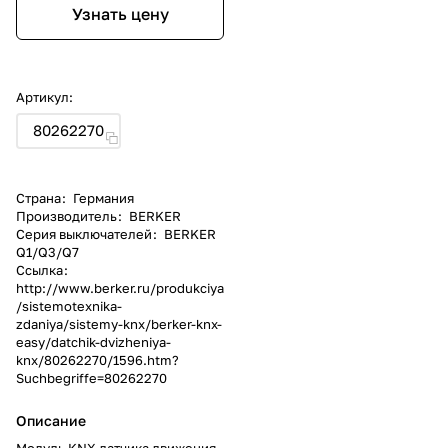
Узнать цену
Артикул:
80262270
Страна
:
Германия
Производитель
:
BERKER
Серия выключателей
:
BERKER
Q1/Q3/Q7
Ссылка
:
http://www.berker.ru/produkciya
/sistemotexnika-
zdaniya/sistemy-knx/berker-knx-
easy/datchik-dvizheniya-
knx/80262270/1596.htm?
Suchbegriffe=80262270
Описание
Модуль KNX датчика движения