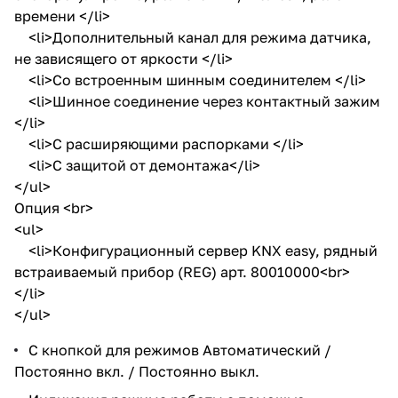
времени </li>
<li>Дополнительный канал для режима датчика,
не зависящего от яркости </li>
<li>Со встроенным шинным соединителем </li>
<li>Шинное соединение через контактный зажим
</li>
<li>С расширяющими распорками </li>
<li>С защитой от демонтажа</li>
</ul>
Опция <br>
<ul>
<li>Конфигурационный сервер KNX easy, рядный
встраиваемый прибор (REG) арт. 80010000<br>
</li>
</ul>
С кнопкой для режимов Автоматический /
Постоянно вкл. / Постоянно выкл.