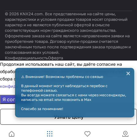
© 2026 KNX24.com. Все представленные на сайте цены,
характеристики и условия продажи товаров носят справочный
характер и не являются публичной офертой в смысле
соответствующих норм гражданского законодательства.
Оформление заказа на сайте является направлением заявки на
приобретение товара. Договор купли-продажи считается
заключённым только после подтверждения заказа продавцом и
согласования всех условий.
Конфиденциальность
Оферта
Продолжая использовать наш сайт, вы даёте согласие на
×
обработку файлов cookie в целях функционирования сайта и
⚠️ Внимание! Возможны проблемы со связью
сбора статистики в соответствии с
политикой
конфиденциальности
В данный момент могут наблюдаться перебои с
телефонной связью.
Вы всегда можете связаться с нами через мессенджеры,
Я согласен
написать на email или позвонить в Max
Спасибо за понимание!
Узнать цену