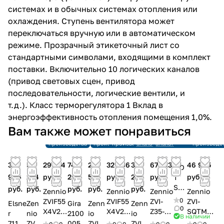
системах и в обычных системах отопления или
охлаждения. Ступень вентилятора может
переключаться вручную или в автоматическом
режиме. Прозрачный этикеточный лист со
стандартными символами, входящими в комплект
поставки. Включительно 10 логических каналов
(привод световых сцен, привод
последовательности, логические вентили, и
т.д.). Класс терморегулятора 1 Вклад в
энергоэффективность отопления помещения 1,0%.
Снято с
Снято с
Вам также может понравиться
производства
производства
Снято с
Снято с
Снято с
Ссылка на
Ссылка на
Снято с
производства
производства
производства
аналог
аналог
производс
32
59
29 314
74
24
32 966
30
67 913
46 945
MD
966
254
руб.
287
516
руб.
253
руб.
руб.
T
SC
руб.
руб.
руб.
руб.
руб.
Zennio
Zennio
Zennio
Zennio
N-
0
ZVIF55
ZVIF55
ZVI-
ZVI-
Elsne
Zen
Gira
Zenn
Zenn
LCD
0
X4V2W
X4V2
Z35-
SQTMD
r
nio
2100
io
io
В наличии
GS.
Емкос
Емкос
GW
4-CUS
71162
ZVIF
005
ZVIF
ZVI-