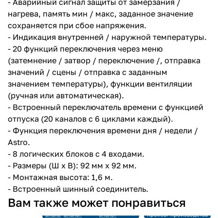
- Аварийный сигнал защиты от замерзания /
нагрева, память мин / макс, заданное значение
сохраняется при сбое напряжения.
- Индикация внутренней / наружной температуры.
- 20 функций переключения через меню
(затемнение / затвор / переключение /, отправка
значений / сцены / отправка с заданным
значением температуры), функции вентиляции
(ручная или автоматическая).
- Встроенный переключатель времени с функцией
отпуска (20 каналов с 6 циклами каждый).
- Функция переключения времени дня / недели /
Astro.
- 8 логических блоков с 4 входами.
- Размеры (Ш х В): 92 мм х 92 мм.
- Монтажная высота: 1,6 м.
- Встроенный шинный соединитель.
Снято с
Снято с
Снято с
Вам также может понравиться
производства
производства
производства
Ссылка на
Ссылка на
Ссылка на
Снято с
Снято с
аналог
аналог
аналог
производства
производства