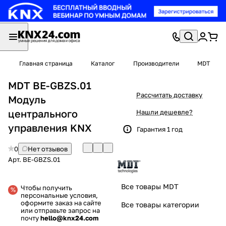
Главная страница
Каталог
Производители
MDT
MDT BE-GBZS.01
Рассчитать доставку
Модуль
центрального
Нашли дешевле?
управления KNX
Гарантия 1 год
0
Нет отзывов
Арт.
BE-GBZS.01
Все товары MDT
Чтобы получить
персональные условия,
оформите заказ на сайте
Все товары категории
или отправьте запрос на
почту
hello@knx24.com