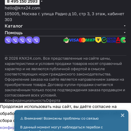
цвет:
термо
тат,
8 495 150 2593
Light
кла
очны
очны
белы
сталь
Белый,
стат,
цвет:
,
виш
й,
й,
й
hello@knx24.com
оттено
цвет:
Сереб
черн
,
цвет:
цвет:
мато
105005, Москва г. улица Радио д 10, стр 3, 3 этаж, кабинет
к:
Белый
ряный
ый
чёр
Цвет
Цвет
вый
303
Глянце
RAL
ный
на
на
Каталог
вый
9005
выбо
выбо
Помощь
р
р
© 2026 KNX24.com. Все представленные на сайте цены,
характеристики и условия продажи товаров носят справочный
характер и не являются публичной офертой в смысле
соответствующих норм гражданского законодательства.
Оформление заказа на сайте является направлением заявки на
приобретение товара. Договор купли-продажи считается
заключённым только после подтверждения заказа продавцом и
согласования всех условий.
Конфиденциальность
Оферта
Продолжая использовать наш сайт, вы даёте согласие на
×
обработку файлов cookie в целях функционирования сайта и
⚠️ Внимание! Возможны проблемы со связью
сбора статистики в соответствии с
политикой
конфиденциальности
В данный момент могут наблюдаться перебои с