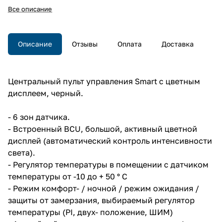
(PI/PWM/2P), контроль порог.
Все описание
значений, расписания,
текстовые сообщения, до 20
функций меню, черное стекло,
в установочную коробку,
Описание
Отзывы
Оплата
Доставка
92x92x28 мм.
Модуль центрального
управления KNX, цветной ЖК
дисплей, 6 сенсорных зон,
Центральный пульт управления Smart с цветным
функция термостата
дисплеем, черный.
(PI/PWM/2P), контроль порог.
значений, расписания,
текстовые сообщения, до 20
- 6 зон датчика.
функций меню, черное стекло,
- Встроенный BCU, большой, активный цветной
в установочную коробку,
92x92x28 мм.
дисплей (автоматический контроль интенсивности
света).
- Регулятор температуры в помещении с датчиком
температуры от -10 до + 50 ° C
- Режим комфорт- / ночной / режим ожидания /
защиты от замерзания, выбираемый регулятор
температуры (PI, двух- положение, ШИМ)