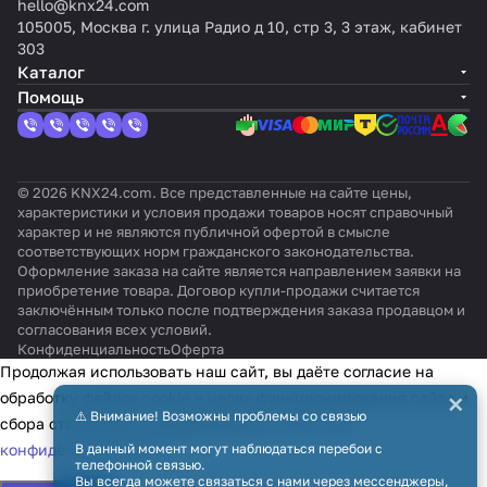
hello@knx24.com
HDL-
цио
ры
й,
цвет:
ный,
оттен
темпер
55
цвет:
105005, Москва г. улица Радио д 10, стр 3, 3 этаж, кабинет
M/PT
нное
KN
отте
произв
цвет:
ок:
атуры,
X4v2,
Белы
303
CI.1)
X/
нок:
ольная
белый,
Без
цвет:
4-
й,
Каталог
EIB
Барх
графи
оттено
оттен
Цвет
кнопо
оттен
ат
Помощь
ка
к:
ка
на
чный,
ок:
глянце
выбор
цвет:
Без
вый
черны
оттен
й
ка
© 2026 KNX24.com. Все представленные на сайте цены,
характеристики и условия продажи товаров носят справочный
характер и не являются публичной офертой в смысле
соответствующих норм гражданского законодательства.
Оформление заказа на сайте является направлением заявки на
приобретение товара. Договор купли-продажи считается
заключённым только после подтверждения заказа продавцом и
согласования всех условий.
Конфиденциальность
Оферта
Продолжая использовать наш сайт, вы даёте согласие на
×
обработку файлов cookie в целях функционирования сайта и
⚠️ Внимание! Возможны проблемы со связью
сбора статистики в соответствии с
политикой
конфиденциальности
В данный момент могут наблюдаться перебои с
телефонной связью.
Вы всегда можете связаться с нами через мессенджеры,