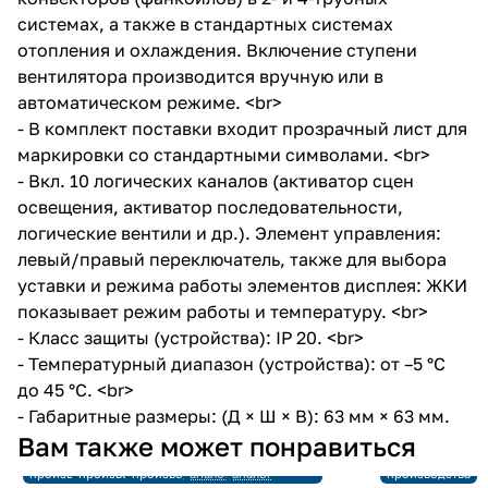
системах, а также в стандартных системах
отопления и охлаждения. Включение ступени
вентилятора производится вручную или в
автоматическом режиме. <br>
- В комплект поставки входит прозрачный лист для
маркировки со стандартными символами. <br>
- Вкл. 10 логических каналов (активатор сцен
освещения, активатор последовательности,
логические вентили и др.). Элемент управления:
левый/правый переключатель, также для выбора
уставки и режима работы элементов дисплея: ЖКИ
показывает режим работы и температуру. <br>
- Класс защиты (устройства): IP 20. <br>
- Температурный диапазон (устройства): от –5 °C
до 45 °C. <br>
- Габаритные размеры: (Д × Ш × В): 63 мм × 63 мм.
Снято с
Снято с
Вам также может понравиться
производства
производства
Снято с
Снято с
Снято с
Ссылка на
Ссылка на
Снято с
производства
производства
производства
аналог
аналог
производства