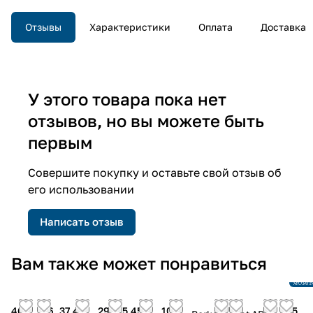
Отзывы
Характеристики
Оплата
Доставка
У этого товара пока нет
отзывов, но вы можете быть
первым
Совершите покупку и оставьте свой отзыв об
его использовании
Написать отзыв
Снят
Вам также может понравиться
прои
Ссыл
анал
46
66
37 451
29 775
45
102
45