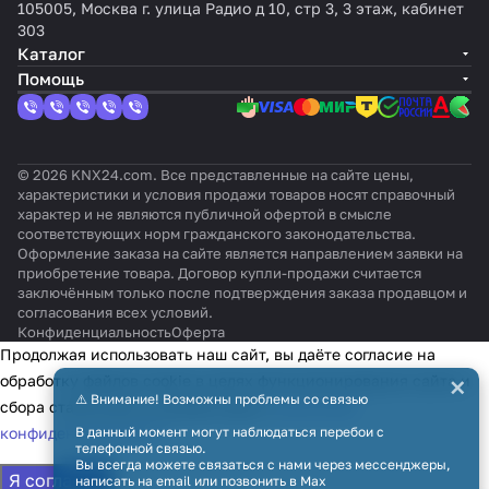
010
KNXs-
ит
к к
вый
36
105005, Москва г. улица Радио д 10, стр 3, 3 этаж, кабинет
DX-
RAL 9
0°
303
FM
010
Каталог
Помощь
© 2026 KNX24.com. Все представленные на сайте цены,
характеристики и условия продажи товаров носят справочный
характер и не являются публичной офертой в смысле
соответствующих норм гражданского законодательства.
Оформление заказа на сайте является направлением заявки на
приобретение товара. Договор купли-продажи считается
заключённым только после подтверждения заказа продавцом и
согласования всех условий.
Конфиденциальность
Оферта
Продолжая использовать наш сайт, вы даёте согласие на
×
обработку файлов cookie в целях функционирования сайта и
⚠️ Внимание! Возможны проблемы со связью
сбора статистики в соответствии с
политикой
конфиденциальности
В данный момент могут наблюдаться перебои с
телефонной связью.
Вы всегда можете связаться с нами через мессенджеры,
Я согласен
написать на email или позвонить в Max