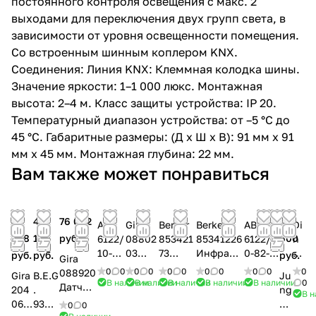
постоянного контроля освещения с макс. 2
выходами для переключения двух групп света, в
зависимости от уровня освещенности помещения.
Со встроенным шинным коплером KNX.
Соединения: Линия KNX: Клеммная колодка шины.
Значение яркости: 1–1 000 люкс. Монтажная
высота: 2–4 м. Класс защиты устройства: IP 20.
Температурный диапазон устройства: от –5 °C до
45 °C. Габаритные размеры: (Д x Ш x В): 91 мм x 91
мм x 45 мм. Монтажная глубина: 22 мм.
Вам также может понравиться
32
42
76 042
50
ABB
Gira
Berker
Berker
ABB
Di
428
182
руб.
600
6122/
08802
853421
85341226
6122/1
n
10-
03
73
Инфракр
0-82-
uy
руб.
руб.
руб.
Gira
896-
Датчи
Датчик
асный
500
D
0
0
0
0
0
0
0
0
0
0
0
088920
Gira
B.E.G
Ju
500
к
движен
датчик
Датчи
M
В наличии
В наличии
В наличии
В наличии
В наличии
0
Датчик
204
.
ng
В 
Датч
движе
ия 2,2
движени
к
K
движен
067
9339
33
0
0
ик
ния
м, K.5,
я
движе
N
ия KNX