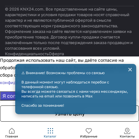
© 2026 KNX24.com. Все представленные на сайте цены,
характеристики и условия продажи товаров носят справочный
характер и не являются публичной офертой в смысле
соответствующих норм гражданского законодательства.
Оформление заказа на сайте является направлением заявки на
приобретение товара. Договор купли-продажи считается
заключённым только после подтверждения заказа продавцом и
согласования всех условий.
Конфиденциальность
Оферта
Продолжая использовать наш сайт, вы даёте согласие на
×
обработку файлов cookie в целях функционирования сайта и
⚠️ Внимание! Возможны проблемы со связью
сбора статистики в соответствии с
политикой
конфиденциальности
В данный момент могут наблюдаться перебои с
телефонной связью.
Вы всегда можете связаться с нами через мессенджеры,
Я согласен
написать на email или позвонить в Max
Спасибо за понимание!
Узнать цену
Главная
Каталог
Избранные
Контакты