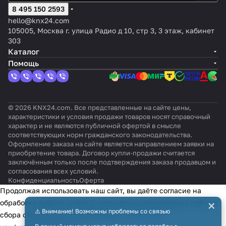
ая
к:
Белый,
нок:
к:
ату
8 495 150 2593
Zen
KNX
т:
оттен
белизна
Поляр
оттено
Мато
Полярн
ры
RF
Sec
Бел
ок:
hello@knx24.com
, с
ная
к: С
вый
ая
915,
ure,
ый,
Лаки
105005, Москва г. улица Радио д 10, стр 3, 3 этаж, кабинет
эффекто
белизн
эффект
белизн
цве
чер
отте
ровка
303
м
а,
ом
а,
т:
ный
нок:
&quot
Каталог
бархата
глянце
бархат
глянце
бел
мат
RAL
;под
Помощь
вый
а
вый
ый
овы
1013
сталь
й
&quot
;
© 2026 KNX24.com. Все представленные на сайте цены,
характеристики и условия продажи товаров носят справочный
характер и не являются публичной офертой в смысле
соответствующих норм гражданского законодательства.
Оформление заказа на сайте является направлением заявки на
приобретение товара. Договор купли-продажи считается
заключённым только после подтверждения заказа продавцом и
согласования всех условий.
Конфиденциальность
Оферта
Продолжая использовать наш сайт, вы даёте согласие на
×
обработку файлов cookie в целях функционирования сайта и
⚠️ Внимание! Возможны проблемы со связью
сбора статистики в соответствии с
политикой