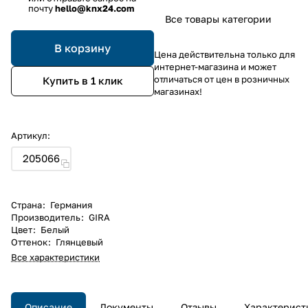
почту
hello@knx24.com
Все товары категории
В корзину
Цена действительна только для
интернет-магазина и может
отличаться от цен в розничных
Купить в 1 клик
магазинах!
Артикул:
205066
Страна
:
Германия
Производитель
:
GIRA
Цвет
:
Белый
Оттенок
:
Глянцевый
Все характеристики
Описание
Документы
Отзывы
Характерист