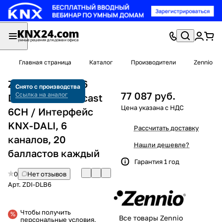
Главная страница
Каталог
Производители
Zennio
Zennio ZDI-DLB6
Снято с производства
77 087 руб.
Ссылка на аналог
DALIBOX Broadcast
6CH / Интерфейс
KNX-DALI, 6
Рассчитать доставку
каналов, 20
Нашли дешевле?
балластов каждый
Гарантия 1 год
0
Нет отзывов
Арт.
ZDI-DLB6
Чтобы получить
Все товары Zennio
персональные условия,