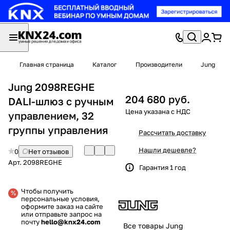
Главная страница
Каталог
Производители
Jung
Jung 2098REGHE
204 680 руб.
DALI-шлюз с ручным
управлением, 32
группы управления
Рассчитать доставку
Нашли дешевле?
0
Нет отзывов
Арт.
2098REGHE
Гарантия 1 год
Чтобы получить
персональные условия,
оформите заказ на сайте
или отправьте запрос на
почту
hello@knx24.com
Все товары Jung