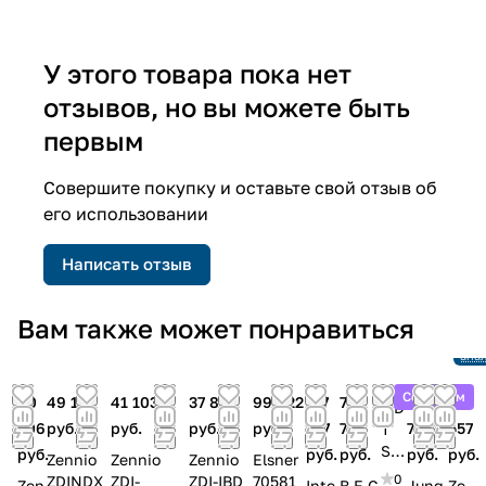
У этого товара пока нет
отзывов, но вы можете быть
первым
Совершите покупку и оставьте свой отзыв об
его использовании
Написать отзыв
Снят
Вам также может понравиться
про
Ссы
ана
Советуем
60
49 135
41 103
37 869
99 022
117
70
173
66
MD
506
руб.
руб.
руб.
руб.
277
752
711
557
T
SC
руб.
руб.
руб.
руб.
руб.
Zennio
Zennio
Zennio
Elsner
N-
0
ZDINDX
ZDI-
ZDI-IBD
70581
Zen
Inte
B.E.G
Jung
Ze