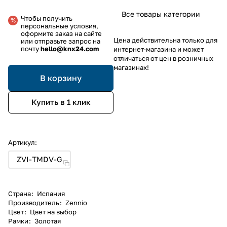
Все товары категории
Чтобы получить
персональные условия,
оформите заказ на сайте
Цена действительна только для
или отправьте запрос на
почту
hello@knx24.com
интернет-магазина и может
отличаться от цен в розничных
магазинах!
В корзину
Купить в 1 клик
Артикул:
ZVI-TMDV-G
Страна
:
Испания
Производитель
:
Zennio
Цвет
:
Цвет на выбор
Рамки
:
Золотая