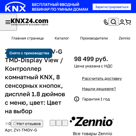
Главная страница
Каталог
Производители
Zennio
Zennio ZVI-TMDV-G
Снято с производства
98 499 руб.
TMD-Display View /
Контроллер
комнатный KNX, 8
Рассчитать доставку
сенсорных кнопок,
Нашли дешевле?
дисплей 1.8 дюймов
Гарантия 1 год
с меню, цвет: Цвет
на выбор
0
Нет отзывов
Арт.
ZVI-TMDV-G
Все товары Zennio