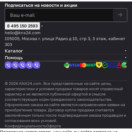
ьный,
дисплей
дисплей
4
ры
ие
X2, 2-
(55 x
верси
ер
Подписаться
на новости и акции
цвет:
1.8
1.8
или
8-
PI/
кноп
55
я vT,
ат
Черны
дюймов
дюймов
8
кра
PWM
очны
мм),
4-
ур
й
с меню,
с меню,
кла
тны
/ 2х-
й,
Flat
кнопо
ы
матов
цвет:
цвет:
8 495 150 2593
виш
й
пози
цвет:
55
чный,
ый
Цвет на
Чёрный
,
2TE
цион
Цвет
X2/X4
цвет:
hello@knx24.com
выбор
бел
RE
ное
на
vT
черны
105005, Москва г. улица Радио д 10, стр 3, 3 этаж, кабинет
ый
G
выбо
й
303
р
Каталог
Помощь
© 2026 KNX24.com. Все представленные на сайте цены,
характеристики и условия продажи товаров носят справочный
характер и не являются публичной офертой в смысле
соответствующих норм гражданского законодательства.
Оформление заказа на сайте является направлением заявки на
приобретение товара. Договор купли-продажи считается
заключённым только после подтверждения заказа продавцом и
согласования всех условий.
Конфиденциальность
Оферта
Продолжая использовать наш сайт, вы даёте согласие на