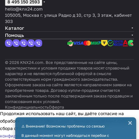
vT
8 495 150 2593
нь
ый
KNXs-
Алюм
цвет
я,
бархата
ST
иние
:
PI
hello@knx24.com
вый
Ант
R
105005, Москва г. улица Радио д 10, стр 3, 3 этаж, кабинет
рац
303
ит
Каталог
Помощь
© 2026 KNX24.com. Все представленные на сайте цены,
характеристики и условия продажи товаров носят справочный
характер и не являются публичной офертой в смысле
соответствующих норм гражданского законодательства.
Оформление заказа на сайте является направлением заявки на
приобретение товара. Договор купли-продажи считается
заключённым только после подтверждения заказа продавцом и
согласования всех условий.
Конфиденциальность
Оферта
Продолжая использовать наш сайт, вы даёте согласие на
×
обработку файлов cookie в целях функционирования сайта и
⚠️ Внимание! Возможны проблемы со связью
сбора статистики в соответствии с
политикой
В данный момент могут наблюдаться перебои с
конфиденциальности