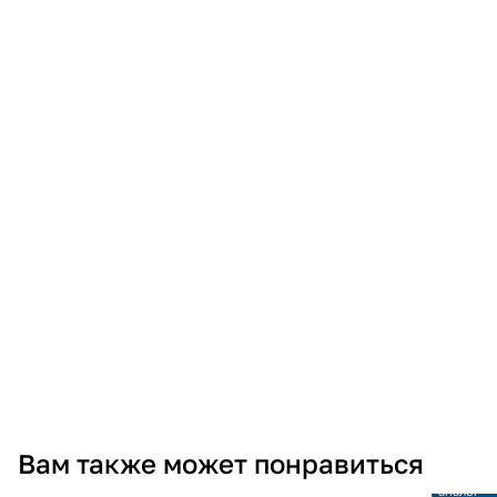
Снято с
Вам также может понравиться
производ
Ссылка н
аналог