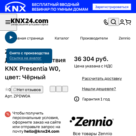
Главная страница
Каталог
Производители
Zennio
Zennio ZPDW0A
Снято с производства
36 304 руб.
Ссылка на аналог
Датчик присутствия
KNX Presentia W0,
цвет: Чёрный
Рассчитать доставку
Нашли дешевле?
0
Нет отзывов
Арт.
ZPDW0A
Гарантия 1 год
Чтобы получить
персональные условия,
оформите заказ на сайте
или отправьте запрос на
почту
hello@knx24.com
Все товары Zennio