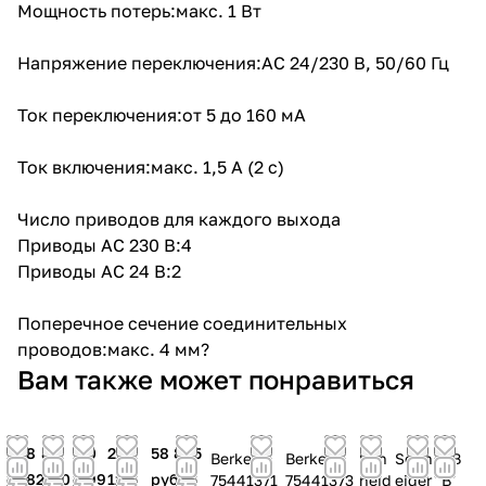
Мощность потерь:макс. 1 Вт
Напряжение переключения:AC 24/230 В, 50/60 Гц
Ток переключения:от 5 до 160 мA
Ток включения:макс. 1,5 A (2 с)
Число приводов для каждого выхода
Приводы AC 230 В:4
Приводы AC 24 В:2
Поперечное сечение соединительных
проводов:макс. 4 мм?
Вам также может понравиться
38
8
90
29
58 805
Berker
Berker
Sch
Schn
AB
282
600
499
128
руб.
75441371
75441373
neid
eider
B