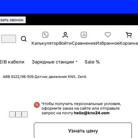
hello@knx24.com
Валюта: Рубли (RUB)
азать звонок
Калькулятор
Войти
Сравнение
Избранное
Корзина
EIB кабели
Зарядные станции
Sale %
ABB 6122/98-509 Датчик движения KNX, Zenit
Чтобы получить персональные условия,
оформите заказ на сайте или отправьте
запрос на почту
hello@knx24.com
Узнать цену