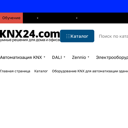
Обучение
О нас
Брошюры
Блог
Решения
Бренды
Ус
Каталог
Автоматизация KNX
DALI
Zennio
Электрообору
Главная страница
Каталог
Оборудование KNX для автоматизации здани