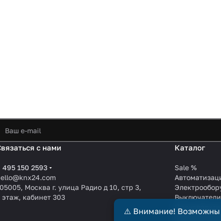
Связаться с нами
Каталог
 495 150 2593
Sale %
hello@knx24.com
Автоматизац
05005, Москва г. улица Радио д 10, стр 3,
Электрообор
 этаж, кабинет 303
Выключател
Производите
⚠️ Внимание! Возможны
KNX EIB кабе