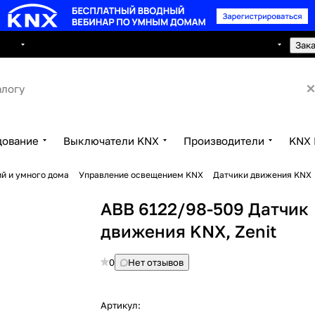
8 495 150 2593
луги
Сотрудничество
Контакты
Зак
дование
Выключатели KNX
Производители
KNX 
й и умного дома
Управление освещением KNX
Датчики движения KNX
ABB 6122/98-509 Датчик
движения KNX, Zenit
0
Нет отзывов
Артикул: