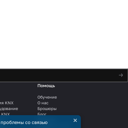
Помощь
Обучение
ия KNX
О нас
удование
Брошюры
и KNX
Блог
×
ли
Решения
 проблемы со связью
ли
Сотрудничество