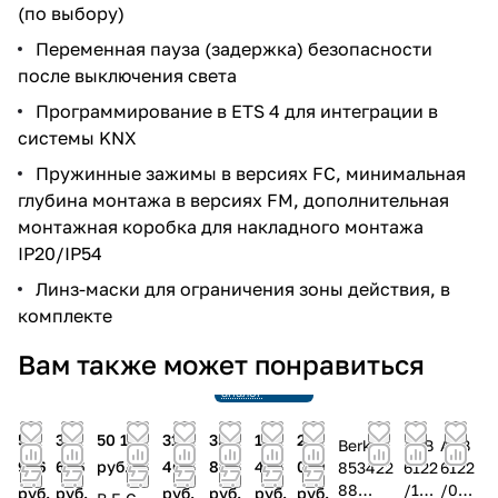
(по выбору)
Переменная пауза (задержка) безопасности
после выключения света
Программирование в ETS 4 для интеграции в
системы KNX
Пружинные зажимы в версиях FC, минимальная
глубина монтажа в версиях FM, дополнительная
монтажная коробка для накладного монтажа
IP20/IP54
Линз-маски для ограничения зоны действия, в
комплекте
Снято с
Вам также может понравиться
производства
Ссылка на
аналог
50
38
50 178
31
35
101
20
Berker
ABB
ABB
956
666
руб.
469
824
420
059
853422
6122
6122
88
/10-
/02-
руб.
руб.
руб.
руб.
руб.
руб.