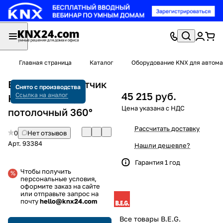
Главная страница
Каталог
Оборудование KNX для автома
B.E.G. 93384 Датчик
Снято с производства
45 215 руб.
Ссылка на аналог
KNX Standart,
потолочный 360°
Рассчитать доставку
0
Нет отзывов
Арт.
93384
Нашли дешевле?
Гарантия 1 год
Чтобы получить
персональные условия,
оформите заказ на сайте
или отправьте запрос на
почту
hello@knx24.com
Все товары B.E.G.