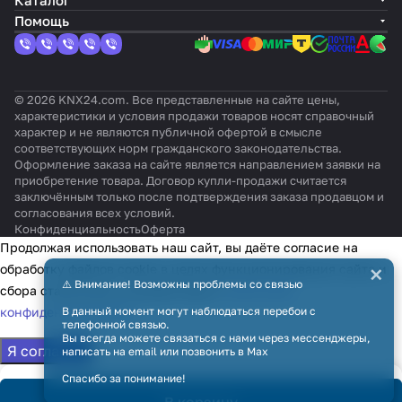
Каталог
й
ь
Помощь
© 2026 KNX24.com. Все представленные на сайте цены,
характеристики и условия продажи товаров носят справочный
характер и не являются публичной офертой в смысле
соответствующих норм гражданского законодательства.
Оформление заказа на сайте является направлением заявки на
приобретение товара. Договор купли-продажи считается
заключённым только после подтверждения заказа продавцом и
согласования всех условий.
Конфиденциальность
Оферта
Продолжая использовать наш сайт, вы даёте согласие на
×
обработку файлов cookie в целях функционирования сайта и
⚠️ Внимание! Возможны проблемы со связью
сбора статистики в соответствии с
политикой
конфиденциальности
В данный момент могут наблюдаться перебои с
телефонной связью.
Вы всегда можете связаться с нами через мессенджеры,
Я согласен
написать на email или позвонить в Max
Спасибо за понимание!