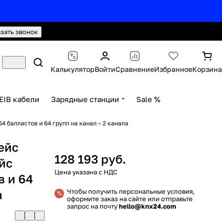
hello@knx24.com
Валюта: Рубли (RUB)
азать звонок
Калькулятор
Войти
Сравнение
Избранное
Корзина
EIB кабели
Зарядные станции
Sale %
4 балластов и 64 групп на канал – 2 канала
ейс
128 193 руб.
йс
в и 64
а
Чтобы получить персональные условия,
оформите заказ на сайте или отправьте
запрос на почту
hello@knx24.com