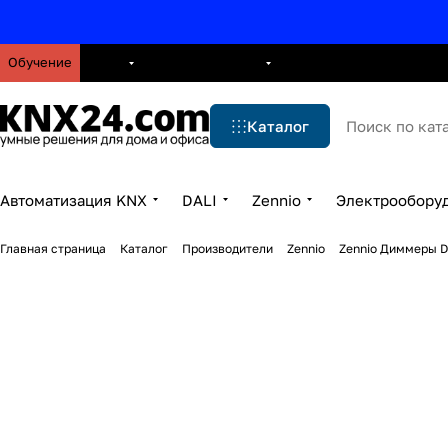
Обучение
О нас
Брошюры
Блог
Решения
Бренды
Ус
Каталог
Автоматизация KNX
DALI
Zennio
Электрообору
Главная страница
Каталог
Производители
Zennio
Zennio Диммеры D