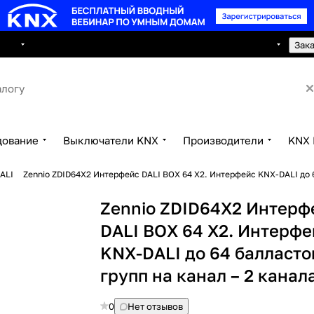
8 495 150 2593
луги
Сотрудничество
Контакты
Зак
дование
Выключатели KNX
Производители
KNX 
ALI
Zennio ZDID64X2 Интерфейс DALI BOX 64 X2. Интерфейс KNX-DALI до 6
Zennio ZDID64X2 Интерф
DALI BOX 64 X2. Интерфе
KNX-DALI до 64 балласто
групп на канал – 2 канал
0
Нет отзывов