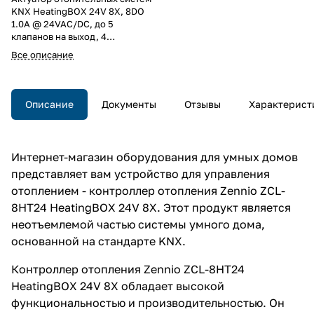
KNX HeatingBOX 24V 8X, 8DO
1.0А @ 24VAC/DC, до 5
клапанов на выход, 4
термостата, до 10 логических
Все описание
функций, ручное управление,
защита от к.з. и
перенапряжения, LED
индикация, на DIN рейку, 4TE
Описание
Документы
Отзывы
Характерист
Интернет-магазин оборудования для умных домов
представляет вам устройство для управления
отоплением - контроллер отопления Zennio ZCL-
8HT24 HeatingBOX 24V 8X. Этот продукт является
неотъемлемой частью системы умного дома,
основанной на стандарте KNX.
Контроллер отопления Zennio ZCL-8HT24
HeatingBOX 24V 8X обладает высокой
функциональностью и производительностью. Он