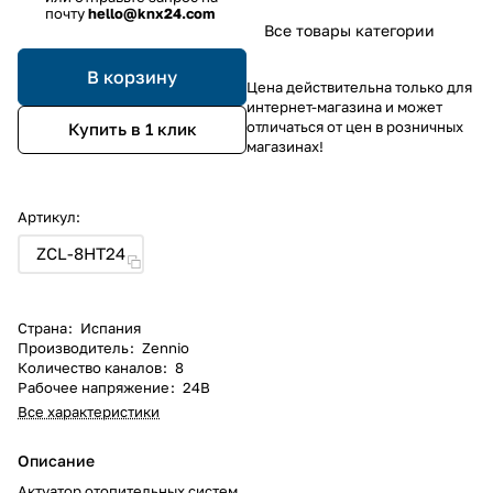
почту
hello@knx24.com
Все товары категории
В корзину
Цена действительна только для
интернет-магазина и может
отличаться от цен в розничных
Купить в 1 клик
магазинах!
Артикул:
ZCL-8HT24
Страна
:
Испания
Производитель
:
Zennio
Количество каналов
:
8
Рабочее напряжение
:
24В
Все характеристики
Описание
Актуатор отопительных систем