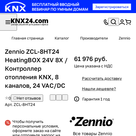
Главная страница
Каталог
Производители
Zennio
Zennio ZCL-8HT24
61 976 руб.
HeatingBOX 24V 8X /
Контроллер
отопления KNX, 8
Рассчитать доставку
каналов, 24 VAC/DC
Нашли дешевле?
0
Нет отзывов
Гарантия 1 год
Арт.
ZCL-8HT24
Чтобы получить
персональные условия,
оформите заказ на сайте
Все товары Zennio
или отправьте запрос на