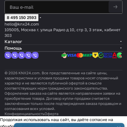
канал
KN
л,
ление
ьный
X
20
м
А
8 495 150 2593
hello@knx24.com
105005, Москва г. улица Радио д 10, стр 3, 3 этаж, кабинет
303
Каталог
Помощь
© 2026 KNX24.com. Все представленные на сайте цены,
характеристики и условия продажи товаров носят справочный
характер и не являются публичной офертой в смысле
соответствующих норм гражданского законодательства.
Оформление заказа на сайте является направлением заявки на
приобретение товара. Договор купли-продажи считается
заключённым только после подтверждения заказа продавцом и
согласования всех условий.
Конфиденциальность
Оферта
Продолжая использовать наш сайт, вы даёте согласие на
обработку файлов cookie в целях функционирования сайта и