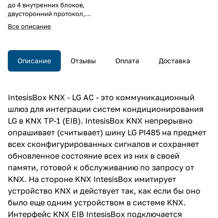
до 4 внутренних блоков,
двусторонний протокол,
полнофункциональное
Все описание
управление, на DIN рейку, 6TE
Описание
Отзывы
Оплата
Доставка
IntesisBox KNX - LG AC - это коммуникационный
шлюз для интеграции систем кондиционирования
LG в KNX TP-1 (EIB). IntesisBox KNX непрерывно
опрашивает (считывает) шину LG PI485 на предмет
всех сконфигурированных сигналов и сохраняет
обновленное состояние всех из них в своей
памяти, готовой к обслуживанию по запросу от
KNX. На стороне KNX IntesisBox имитирует
устройство KNX и действует так, как если бы оно
было еще одним устройством в системе KNX.
Интерфейс KNX EIB IntesisBox подключается