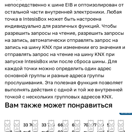
непосредственно к шине EIB и оптоизолирован от
остальной части внутренней электроники. Любая
точка в IntesisBox может быть настроена
индивидуально для различных функций. Чтобы
разрешить запросы на чтение, разрешить запросы
на запись, автоматически отправлять запрос на
запись на шину KNX при изменении его значения и
отправлять запрос на чтение на шину KNX при
запуске IntesisBox или после сброса шины. Для
каждой точки можно определить один адрес
основной группы и разные адреса группы
прослушивания. Эта полезная функция позволяет
выполнять действия с одной и той же внутренней
точкой с нескольких групповых адресов KNX.
Снято 
Вам также может понравиться
произ
Ссылка
аналог
39
39
33 768
33 768
666
60
70 977
179
51
50
938
938
руб.
руб.
021
941
руб.
925
112
491