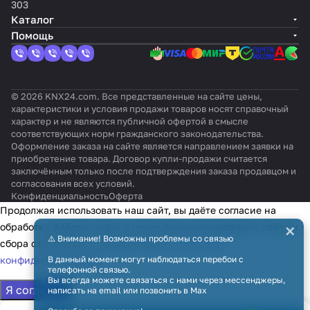
ния KNX
KNX
Water)
Wire
dent
&
al
Elec
ицио
KLIC
303
TP-1
TP-1
s
ial
PACi)
INMB
troni
нера
-SG
Каталог
SFGL
cs
ми
vT
Помощь
001R
000
© 2026 KNX24.com. Все представленные на сайте цены,
характеристики и условия продажи товаров носят справочный
характер и не являются публичной офертой в смысле
соответствующих норм гражданского законодательства.
Оформление заказа на сайте является направлением заявки на
приобретение товара. Договор купли-продажи считается
заключённым только после подтверждения заказа продавцом и
согласования всех условий.
Конфиденциальность
Оферта
Продолжая использовать наш сайт, вы даёте согласие на
×
обработку файлов cookie в целях функционирования сайта и
⚠️ Внимание! Возможны проблемы со связью
сбора статистики в соответствии с
политикой
конфиденциальности
В данный момент могут наблюдаться перебои с
телефонной связью.
Вы всегда можете связаться с нами через мессенджеры,
Я согласен
написать на email или позвонить в Max