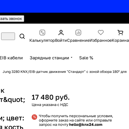
hello@knx24.com
Валюта: Рубли (RUB)
азать звонок
Калькулятор
Войти
Сравнение
Избранное
Корзина
EIB кабели
Зарядные станции
Sale %
Jung 3280 KNX/EIB-датчик движения "Стандарт" с зоной обзора 180° для
ик
17 480 руб.
т&quot;
; цвет:
Чтобы получить персональные условия,
оформите заказ на сайте или отправьте
запрос на почту
hello@knx24.com
я кость