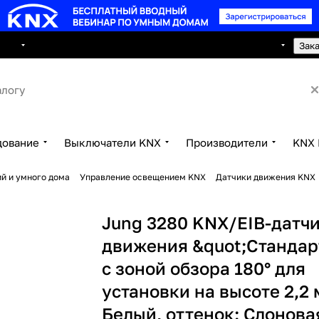
8 495 150 2593
луги
Сотрудничество
Контакты
Зак
дование
Выключатели KNX
Производители
KNX 
й и умного дома
Управление освещением KNX
Датчики движения KNX
Jung 3280 KNX/EIB-датч
движения &quot;Стандар
с зоной обзора 180° для
установки на высоте 2,2 м
Белый, оттенок: Слонова