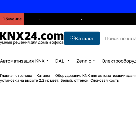
Обучение
О нас
Брошюры
Блог
Решения
Бренды
Ус
Каталог
Автоматизация KNX
DALI
Zennio
Электрообору
Главная страница
Каталог
Оборудование KNX для автоматизации здани
установки на высоте 2,2 м; цвет: Белый, оттенок: Слоновая кость