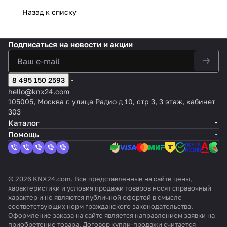
м
I
белым/
й
2, 1
группы
Цвет
DIN
Назад к списку
RGB
Narro
кан
управл
ной
рейку
wDIM
ал
ения
1-
(4,5TE)
X4
мест
Подписаться
на новости и акции
ный
8 495 150 2593
hello@knx24.com
105005, Москва г. улица Радио д 10, стр 3, 3 этаж, кабинет
303
Каталог
Помощь
© 2026 KNX24.com. Все представленные на сайте цены,
характеристики и условия продажи товаров носят справочный
характер и не являются публичной офертой в смысле
соответствующих норм гражданского законодательства.
Оформление заказа на сайте является направлением заявки на
приобретение товара. Договор купли-продажи считается