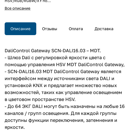
HSV/RGB/RGBW/XY по
стандарту DALI DT8,
Все описание
регулировка цветовой
температуры белого, 16 сцен,
ручное управление, контроль
неисправностей, питание
Описание
Отзывы
Оплата
Доставка
230В~, IP20, на DIN рейку, 4TE.
DaliControl Gateway SCN-DALI16.03 – MDT.
- Шлюз Dali с регулировкой яркости цвета с
помощью управления HSV MDT DaliControl Gateway,
- SCN-DALI16.03 MDT DaliControl Gateway является
интерфейсом между источниками света DALI и
установкой KNX и предлагает множество новых
возможностей, таких как управление освещением
в цветовом пространстве HSV.
- До 64 ЭКГ DALI могут быть назначены на любые 16
каналов / групп освещения. Для каждой группы
доступны функции переключения, затемнения и
яркости.