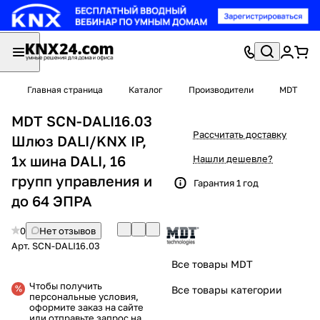
Главная страница
Каталог
Производители
MDT
MDT SCN-DALI16.03
Рассчитать доставку
Шлюз DALI/KNX IP,
1х шина DALI, 16
Нашли дешевле?
групп управления и
Гарантия 1 год
до 64 ЭПРА
0
Нет отзывов
Арт.
SCN-DALI16.03
Все товары MDT
Чтобы получить
Все товары категории
персональные условия,
оформите заказ на сайте
или отправьте запрос на